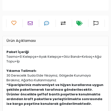
Ürün Açıklaması
Paket İçeriği
Tasma+El Kelepçe+Ayak Kelepçe+Göz Bandı+Kırbaç+Ağız
Topu+İp
Yıkama Talimatı
30 Derecelik Suda Elde Yıkayınız, Gölgede Kurumaya
Bırakınız, Ağartıcı Kullanmayınız.
*Siparişleriniz mahremiyet ve hijyen kurallarına uygun
şekilde paketlenerek tarafınıza gönderilecektir.
Ürünler öncelikle şeffaf bantlı poşetlere konulmakta
ardından kraft paketlere yerleştirilmekte sonrasında
ise kargo poşetine konularak gönderilmektedir.