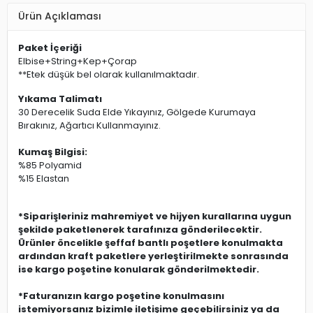
Ürün Açıklaması
Paket İçeriği
Elbise+String+Kep+Çorap
**Etek düşük bel olarak kullanılmaktadır.
Yıkama Talimatı
30 Derecelik Suda Elde Yıkayınız, Gölgede Kurumaya
Bırakınız, Ağartıcı Kullanmayınız.
Kumaş Bilgisi:
%85 Polyamid
%15 Elastan
*Siparişleriniz mahremiyet ve hijyen kurallarına uygun
şekilde paketlenerek tarafınıza gönderilecektir.
Ürünler öncelikle şeffaf bantlı poşetlere konulmakta
ardından kraft paketlere yerleştirilmekte sonrasında
ise kargo poşetine konularak gönderilmektedir.
*Faturanızın kargo poşetine konulmasını
istemiyorsanız bizimle iletişime geçebilirsiniz ya da