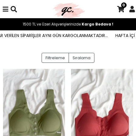
0
1500 TL ve Üzeri Alışverişlerinizde
Kargo Bedava !
R VERİLEN SİPARİŞLER AYNI GÜN KARGOLANMAKTADIR...
HAFTA İÇİ 
Filtreleme
Sıralama