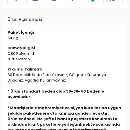
Ürün Açıklaması
Paket İçeriği
String
Kumaş Bilgisi
%80 Polyamid
%20 Elastan
Yıkama Talimatı
30 Derecelik Suda Elde Yıkayınız, Gölgede Kurumaya
Bırakınız, Ağartıcı Kullanmayınız.
* Ürün standart beden olup 36-38-40 bedenle
uyumludur.
*Siparişleriniz mahremiyet ve hijyen kurallarına uygun
şekilde paketlenerek tarafınıza gönderilecektir.
Ürünler öncelikle şeffaf bantlı poşetlere konulmakta
ardından kraft paketlere yerleştirilmekte sonrasında
ise kargo poşetine konularak gönderilmektedir.