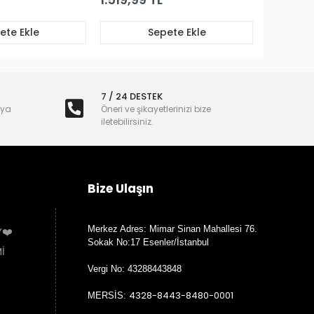
7 / 24 DESTEK
nya
Öneri ve şikayetlerinizi bize
iletebilirsiniz.
Bize Ulaşın
Merkez Adres: Mimar Sinan Mahallesi 76.
Y❤️
Sokak No:17 Esenler/İstanbul
İ
Vergi No: 43288443848
4328-8443-8480-0001
MERSİS:
fdilara.serdan@hs06.kep.tr
KEP:
Telefon: +90 538 776 6151