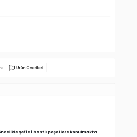
mı
Ürün Önerileri
öncelikle şeffaf bantlı poşetlere konulmakta
zabilirsiniz.