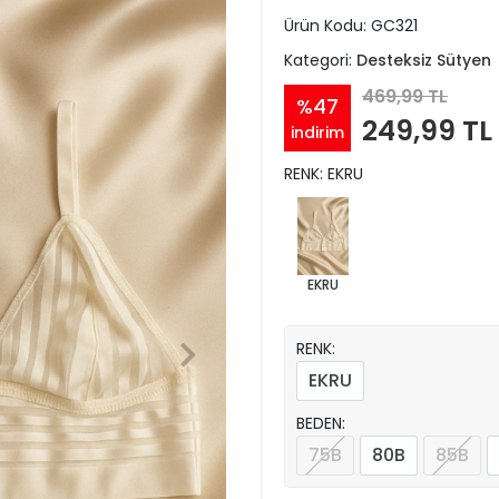
Ürün Kodu:
GC321
Kategori:
Desteksiz Sütyen
469,99 TL
%47
249,99 TL
indirim
RENK: EKRU
EKRU
RENK:
EKRU
BEDEN:
75B
80B
85B