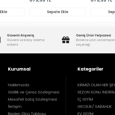
Güvenli Alışveriş
Geniş Ürün Yelpazesi
Güvenli ve kolay ödeme
Binlerce ürün ve kampa
sistemi
seçeneği
Kurumsal
Kategoriler
Hakkımızda
KIRMIZI OLAN HER ŞE
Gizlilik ve Çerez Sözleşmesi
SEZON SONU İNDİRİM
Mesafeli Satış Sözleşmesi
İÇ GİYİM
İletişim
GECELİK/ SABAHLIK
Beden Ölçü Tablosu
EV GİYİM
İade ve Değişim
BÜYÜK BEDEN
Blog
SET/ KOMBİN
Sipariş Takip
ÇORAP