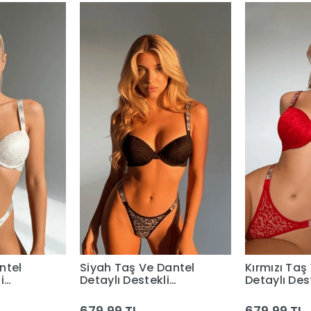
ntel
Siyah Taş Ve Dantel
Kırmızı Taş
i
Detaylı Destekli
Detaylı Des
Sütyen Takım
Sütyen Tak
679,99 TL
679,99 TL
Ekle
Sepete Ekle
Sep