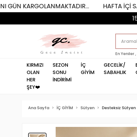
ARGOLANMAKTADIR...
HAFTA İÇİ SAAT 12.00'
1
En Yeniler ,
KIRMIZI
SEZON
İÇ
GECELİK/
OLAN
SONU
GİYİM
SABAHLIK
HER
İNDİRİMİ
ŞEY❤️
Ana Sayfa
İÇ GİYİM
Sütyen
Desteksiz Sütyen