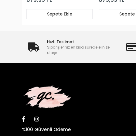
Hızlı Teslimat
Siparişleriniz en kısa sürede elinize
ulaşır.
%100 Güvenli Ödeme
Yüksek kalite ve uygun fiyat seçenekleriyle binlerce
ürünü sizlere sunmaktan gurur duyuyoruz.