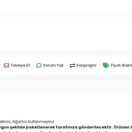
Tavsiye Et
Yorum Yaz
Karşılaştır
Fiyat Alar
kınız, Ağartıcı Kullanmayınız.
uygun şekilde paketlenerek tarafınıza gönderilecektir. Ürünler 
ında ise kargo poşetine konularak gönderilmektedir.
anız bizimle iletişime geçebilirsiniz ya da sipariş notlarına ya