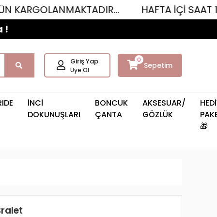
LANMAKTADIR...
HAFTA İÇİ SAAT 12.00'YE K
 !
0
Giriş Yap
Sepetim
Üye Ol
RIDE
İNCİ
BONCUK
AKSESUAR/
HEDİ
DOKUNUŞLARI
ÇANTA
GÖZLÜK
PAKE
🎁
ralet