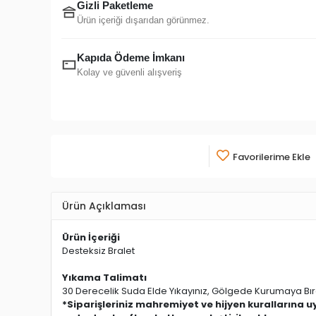
Kapıda Ödeme İmkanı
Kolay ve güvenli alışveriş
Favorilerime Ekle
Ürün Açıklaması
Ürün İçeriği
Desteksiz Bralet
Yıkama Talimatı
30 Derecelik Suda Elde Yıkayınız, Gölgede Kurumaya Bıra
*Siparişleriniz mahremiyet ve hijyen kurallarına 
ardından kraft paketlere yerleştirilmekte sonras
*Faturanızın kargo poşetine konulmasını istemiyors