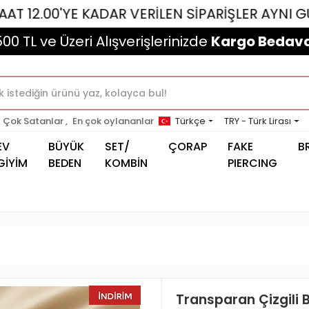
YE KADAR VERİLEN SİPARİŞLER AYNI GÜN KARGO
500 TL ve Üzeri Alışverişlerinizde
Kargo Bedava
Çok Satanlar ,
En çok oylananlar
Türkçe
TRY - Türk Lirası
EV
BÜYÜK
SET/
ÇORAP
FAKE
B
GİYİM
BEDEN
KOMBİN
PIERCING
Transparan Çizgili B