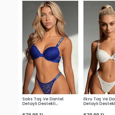
Saks Taş Ve Dantel
Ekru Taş Ve Da
Detaylı Destekli
Detaylı Destekl
Sütyen Takım
Sütyen Takım
679,99 TL
679,99 TL
Sepete Ekle
Sepete 