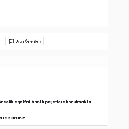
mı
Ürün Önerileri
öncelikle şeffaf bantlı poşetlere konulmakta
zabilirsiniz.