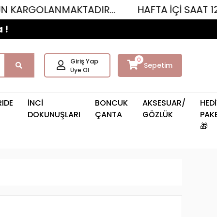
ANMAKTADIR...
HAFTA İÇİ SAAT 12.00'YE K
 !
0
Giriş Yap
Sepetim
Üye Ol
RIDE
İNCİ
BONCUK
AKSESUAR/
HEDİ
DOKUNUŞLARI
ÇANTA
GÖZLÜK
PAKE
🎁