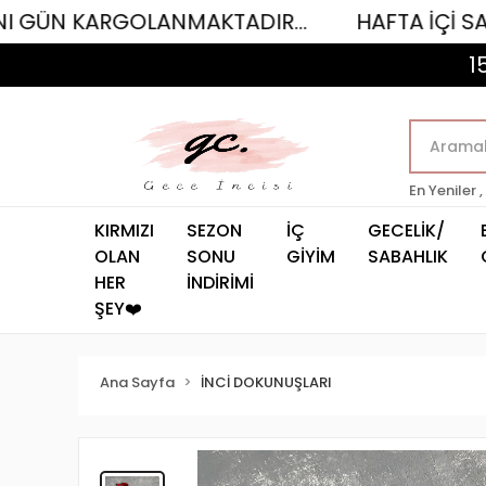
RGOLANMAKTADIR...
HAFTA İÇİ SAAT 12.00'
1
En Yeniler ,
KIRMIZI
SEZON
İÇ
GECELİK/
OLAN
SONU
GİYİM
SABAHLIK
HER
İNDİRİMİ
ŞEY❤️
Ana Sayfa
İNCİ DOKUNUŞLARI