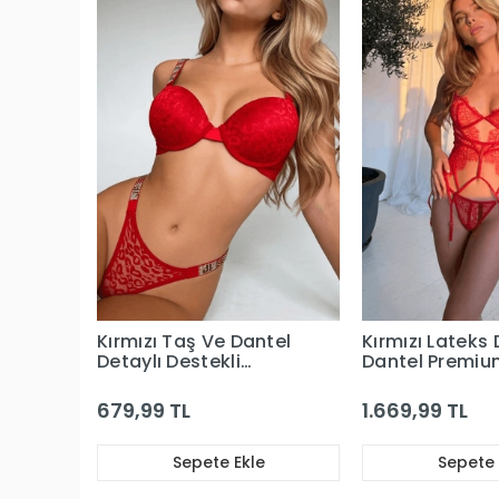
Kırmızı Taş Ve Dantel
Kırmızı Lateks 
Detaylı Destekli
Dantel Premiu
Sütyen Takım
Büstiyerli Jarti
Takım
679,99 TL
1.669,99 TL
Sepete Ekle
Sepete 