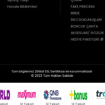
Havale Bildirimleri
FAKE PIERCING
BRIDE
İNCİ DOKUNUŞLARI
BONCUK ÇANTA
AKSESUAR/ GÖZLÜK
HEDİYE PAKETLERİ 🎁
Tüm bilgileriniz 256bit SSL Sertifikası ile korunmaktadır.
© 2023
Tüm Hakları Saklıdır.
Taksit
12 Taksit
12 Taksit
12 Taksit