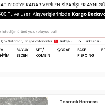
YE KADAR VERİLEN SİPARİŞLER AYNI GÜN KARGOL
500 TL ve Üzeri Alışverişlerinizde
Kargo Bedava
Çok Satanlar ,
En çok oylananlar
Türkçe
TRY - Türk Lirası
EV
BÜYÜK
SET/
ÇORAP
FAKE
B
GİYİM
BEDEN
KOMBİN
PIERCING
Tasmalı Harness