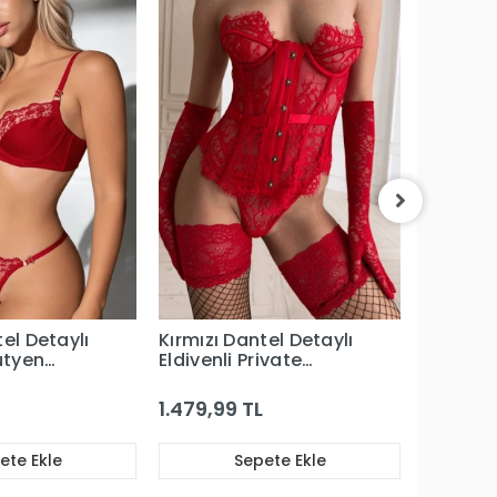
Kırmızı
Detaylı
& Boyun
1.394,98 
Balenli
1.184,99
Kombin
tel Detaylı
Kırmızı Dantel Detaylı
ütyen
Eldivenli Private
Büstiyer Takım
1.479,99 TL
ete Ekle
Sepete Ekle