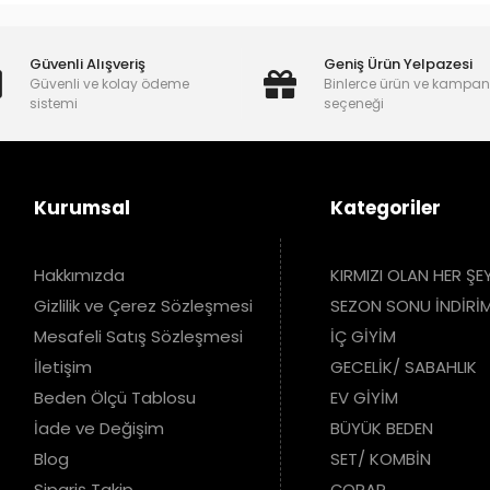
Güvenli Alışveriş
Geniş Ürün Yelpazesi
Güvenli ve kolay ödeme
Binlerce ürün ve kampa
sistemi
seçeneği
Kurumsal
Kategoriler
Hakkımızda
KIRMIZI OLAN HER ŞE
Gizlilik ve Çerez Sözleşmesi
SEZON SONU İNDİRİM
Mesafeli Satış Sözleşmesi
İÇ GİYİM
İletişim
GECELİK/ SABAHLIK
Beden Ölçü Tablosu
EV GİYİM
İade ve Değişim
BÜYÜK BEDEN
Blog
SET/ KOMBİN
Sipariş Takip
ÇORAP