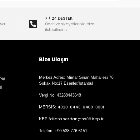
7 / 24 DESTEK
nya
Öneri ve şikayetlerinizi bize
iletebilirsiniz.
Bize Ulaşın
Merkez Adres: Mimar Sinan Mahallesi 76.
Y❤️
Sokak No:17 Esenler/İstanbul
İ
Vergi No: 43288443848
4328-8443-8480-0001
MERSİS:
fdilara.serdan@hs06.kep.tr
KEP:
Telefon: +90 538 776 6151