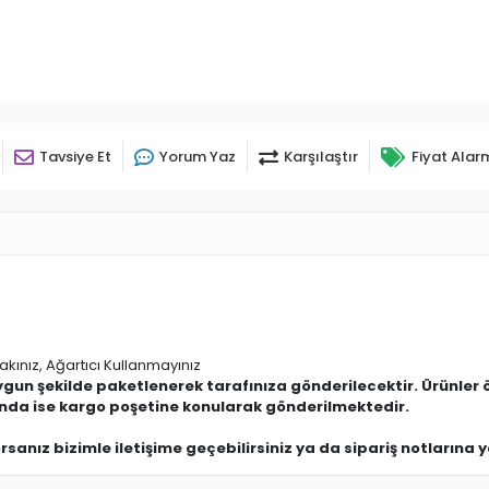
Tavsiye Et
Yorum Yaz
Karşılaştır
Fiyat Alar
kınız, Ağartıcı Kullanmayınız
uygun şekilde paketlenerek tarafınıza gönderilecektir. Ürünler 
ında ise kargo poşetine konularak gönderilmektedir.
anız bizimle iletişime geçebilirsiniz ya da sipariş notlarına ya