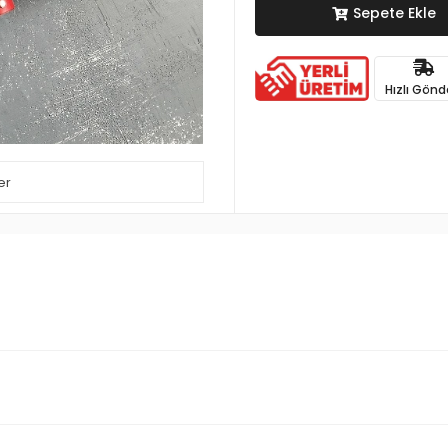
Sepete Ekle
Hızlı Gönd
er