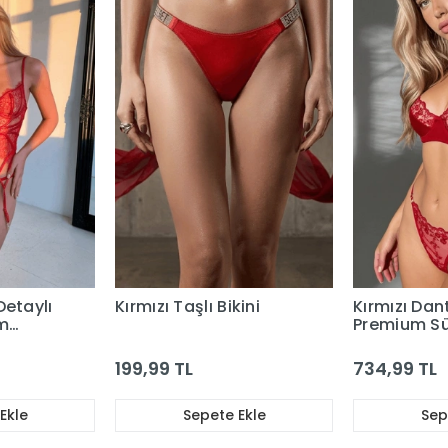
Detaylı
Kırmızı Taşlı Bikini
Kırmızı Dan
m
Premium S
yer
Takım
199,99 TL
734,99 TL
Ekle
Sepete Ekle
Sep