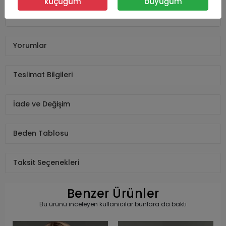
küçüğüm
büyüğüm
Yorumlar
Teslimat Bilgileri
İade ve Değişim
Beden Tablosu
Taksit Seçenekleri
Benzer Ürünler
Bu ürünü inceleyen kullanıcılar bunlara da baktı