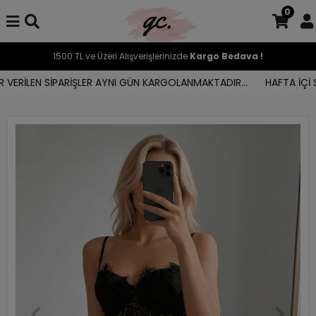
0
1500 TL ve Üzeri Alışverişlerinizde
Kargo Bedava !
VERİLEN SİPARİŞLER AYNI GÜN KARGOLANMAKTADIR...
HAFTA İÇİ SA