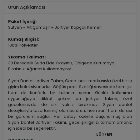
Ürün Açıklaması
Paket İçeriği
Sütyen + Alt Çamaşır + Jartiyer Kopçalı Kemer
Kumaş Bilgisi:
100% Polyester
Yıkama Talimatı
30 Derecelik Suda Elde Yıkayınız, Gölgede Kurumaya
Bırakınız, Ağartıcı Kullanmayınız.
Siyah Dantel Jartiyer Takım, Gece İncisi markasıyla özel bir iç
giyim koleksiyonudur. Göğüs pedli özelliği sayesinde hem şık
hem de konforlu bir kullanım sunar. Günlük kullanıma
uygunluğuyla dikkat çeken bu jartiyer takımı, özel
gecelerinizde de sizi yalnız bırakmaz. Siyah dantel
detaylarıyla tasarlanmış olan bu ürün, hem zarif hem de asi
bir görünüm sağlar. Her detayı özenle düşünülmüş olan
Siyah Dantel Jartiyer Takımı, gece şıklığınızı tamamlamanız
için ideal bir seçenektir.
LÜTFEN