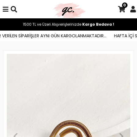
0
1500 TL ve Üzeri Alışverişlerinizde
Kargo Bedava !
ERİLEN SİPARİŞLER AYNI GÜN KARGOLANMAKTADIR...
HAFTA İÇİ SAA