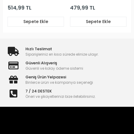
514,99 TL
479,99 TL
Sepete Ekle
Sepete Ekle
Hızlı Teslimat
Siparişleriniz en kısa sürede elinize ulaşır.
Güvenli Alışveriş
Güvenli ve kolay ödeme sistemi
Geniş Ürün Yelpazesi
Binlerce ürün ve kampanya seçeneği
7 / 24 DESTEK
Öneri ve şikayetlerinizi bize iletebilirsiniz.