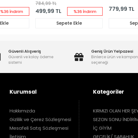
Sütyen Takım
784,99 TL
779,99 TL
499,99 TL
%36 İndirim
%36 İndirim
Ekle
Sepete Ekle
Sep
Güvenli Alışveriş
Geniş Ürün Yelpazesi
Güvenli ve kolay ödeme
Binlerce ürün ve kampa
sistemi
seçeneği
Kurumsal
Kategoriler
Hakkımızda
KIRMIZI OLAN HER ŞE
Gizlilik ve Çerez Sözleşmesi
SEZON SONU İNDİRİM
Mesafeli Satış Sözleşmesi
İÇ GİYİM
İletişim
GECELİK/ SABAHLIK