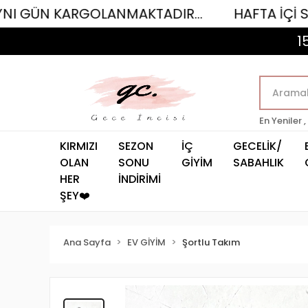
ARGOLANMAKTADIR...
HAFTA İÇİ SAAT 12.00
1
En Yeniler ,
KIRMIZI
SEZON
İÇ
GECELİK/
OLAN
SONU
GİYİM
SABAHLIK
HER
İNDİRİMİ
ŞEY❤️
Ana Sayfa
EV GİYİM
Şortlu Takım