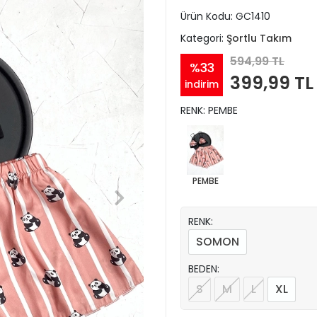
Ürün Kodu:
GC1410
Kategori:
Şortlu Takım
594,99 TL
%33
399,99 TL
indirim
RENK: PEMBE
PEMBE
RENK:
SOMON
BEDEN:
S
M
L
XL