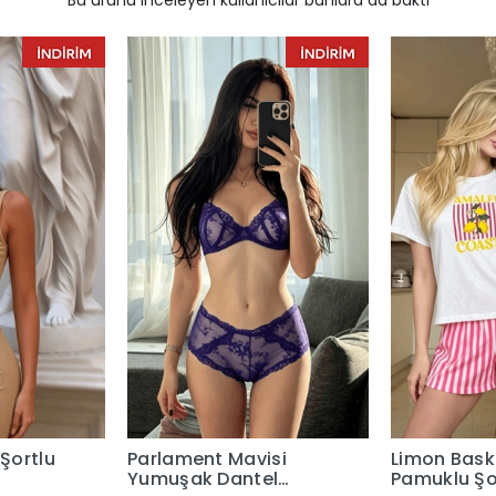
 Şortlu
Parlament Mavisi
Limon Baskı
Yumuşak Dantel
Pamuklu Şo