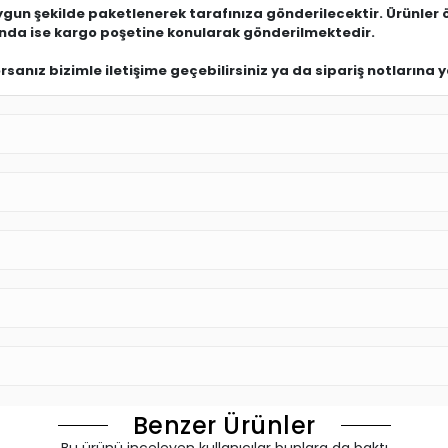
uygun şekilde paketlenerek tarafınıza gönderilecektir. Ürünler 
ında ise kargo poşetine konularak gönderilmektedir.
anız bizimle iletişime geçebilirsiniz ya da sipariş notlarına ya
Benzer Ürünler
Bu ürünü inceleyen kullanıcılar bunlara da baktı