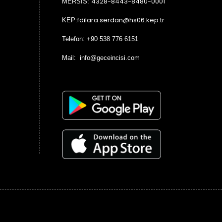
4328-8443-8480-0001
MERSİS:
fdilara.serdan@hs06.kep.tr
KEP:
Telefon: +90 538 776 6151
Mail: info@geceincisi.com