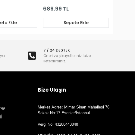
689,99 TL
ete Ekle
Sepete Ekle
7 / 24 DESTEK
nya
Öneri ve şikayetlerinizi bize
iletebilirsiniz.
Bize Ulaşın
Merkez Adres: Mimar Sinan Mahallesi 76.
Y❤️
Sokak No:17 Esenler/İstanbul
İ
Vergi No: 43288443848