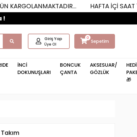
LANMAKTADIR...
HAFTA İÇİ SAAT 12.00'YE 
 !
0
Giriş Yap
Sepetim
Üye Ol
RIDE
İNCİ
BONCUK
AKSESUAR/
HEDİ
DOKUNUŞLARI
ÇANTA
GÖZLÜK
PAKE
🎁
u Takım