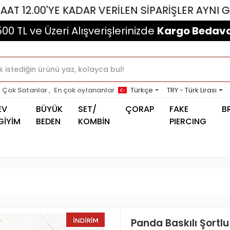
'YE KADAR VERİLEN SİPARİŞLER AYNI GÜN KARGO
500 TL ve Üzeri Alışverişlerinizde
Kargo Bedava
Çok Satanlar ,
En çok oylananlar
Türkçe
TRY - Türk Lirası
EV
BÜYÜK
SET/
ÇORAP
FAKE
B
GİYİM
BEDEN
KOMBİN
PIERCING
Panda Baskılı Şortl