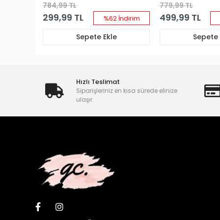
784,99 TL
779,99 TL
299,99 TL
499,99 TL
%62 İndirim
Sepete Ekle
Sepete 
Hızlı Teslimat
Siparişleriniz en kısa sürede elinize
ulaşır.