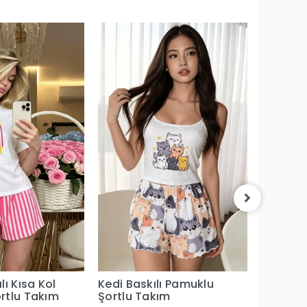
Ayıcıklı
Şortlu 
689,99 
lı Kısa Kol
Kedi Baskılı Pamuklu
rtlu Takım
Şortlu Takım