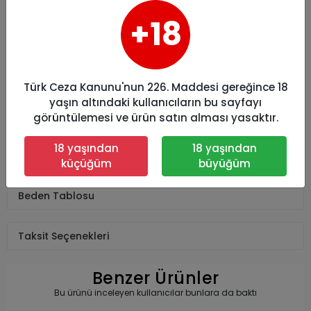
*Faturanızın kargo poşetine konulmasını
istemiyorsanız bizimle iletişime geçebilirsiniz ya da
+18
sipariş notlarına yazabilirsiniz.
Yorumlar
Türk Ceza Kanunu'nun 226. Maddesi gereğince 18
yaşın altındaki kullanıcıların bu sayfayı
Teslimat Bilgileri
görüntülemesi ve ürün satın alması yasaktır.
18 yaşından
18 yaşından
İade ve Değişim
küçüğüm
büyüğüm
Beden Tablosu
Taksit Seçenekleri
Benzer Ürünler
Bu ürünü inceleyen kullanıcılar bunlara da baktı