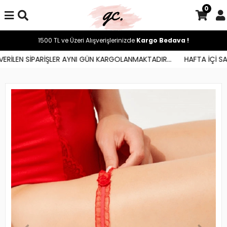
0
1500 TL ve Üzeri Alışverişlerinizde
Kargo Bedava !
RİLEN SİPARİŞLER AYNI GÜN KARGOLANMAKTADIR...
HAFTA İÇİ SAAT