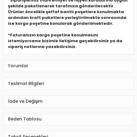
*Siparişleriniz mahremiyet ve hijyen kurallarına uygun
şekilde paketlenerek tarafınıza gönderilecektir.
Ürünler öncelikle şeffaf bantlı poşetlere konulmakta
ardından kraft paketlere yerleştirilmekte sonrasında
ise kargo poşetine konularak gönderilmektedir.
*Faturanızın kargo poşetine konulmasını
istemiyorsanız bizimle iletişime geçebilirsiniz ya da
sipariş notlarına yazabilirsiniz.
Yorumlar
Teslimat Bilgileri
İade ve Değişim
Beden Tablosu