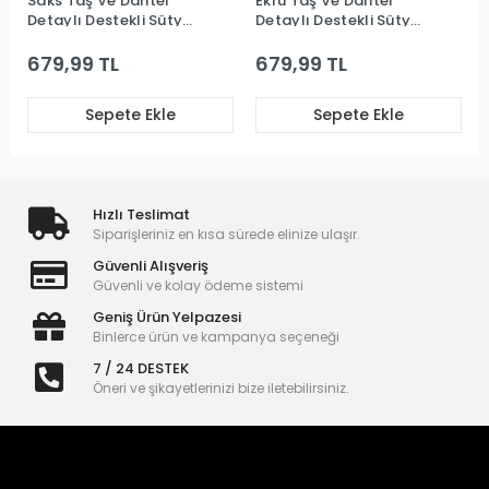
Saks Taş Ve Dantel
Ekru Taş Ve Dantel
Detaylı Destekli Sütyen
Detaylı Destekli Sütyen
Takım
Takım
679,99 TL
679,99 TL
Sepete Ekle
Sepete Ekle
Hızlı Teslimat
Siparişleriniz en kısa sürede elinize ulaşır.
Güvenli Alışveriş
Güvenli ve kolay ödeme sistemi
Geniş Ürün Yelpazesi
Binlerce ürün ve kampanya seçeneği
7 / 24 DESTEK
Öneri ve şikayetlerinizi bize iletebilirsiniz.