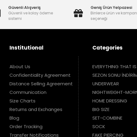
Güvenli Alışveriş
Geniş Ürün Yelpazesi
Güvenli ve kolay ödeme
Binlerce ürün ve kampa
sistemi
seçeneği
Institutional
Categories
About Us
EVERYTHING THAT IS
Confidentiality Agreement
SEZON SONU İNDİRİM
Distance Selling Agreement
UNDERWEAR
Communication
NIGHTWEIGHT-MOR
Size Charts
HOME DRESSING
Returns and Exchanges
BIG SIZE
Blog
SET-COMBINE
Order Tracking
SOCK
Transfer Notifications
FAKE PIERCING