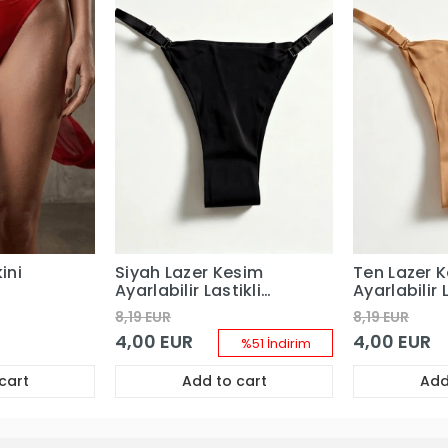
kini
Siyah Lazer Kesim
Ten Lazer 
Ayarlabilir Lastikli
Ayarlabilir L
Tanga
Tanga
8,19 EUR
8,19 EUR
4,00 EUR
4,00 EUR
%51 İndirim
cart
Add to cart
Add