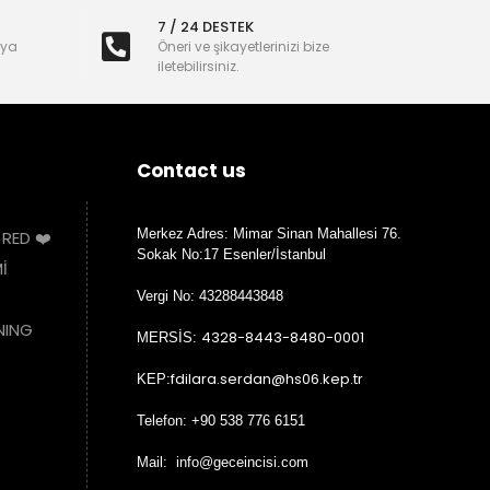
7 / 24 DESTEK
nya
Öneri ve şikayetlerinizi bize
iletebilirsiniz.
Contact us
Merkez Adres: Mimar Sinan Mahallesi 76.
 RED ❤️
Sokak No:17 Esenler/İstanbul
İ
Vergi No: 43288443848
NING
4328-8443-8480-0001
MERSİS:
fdilara.serdan@hs06.kep.tr
KEP:
Telefon: +90 538 776 6151
Mail: info@geceincisi.com