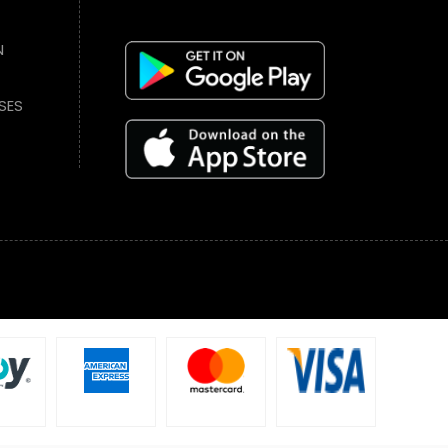
N
SES