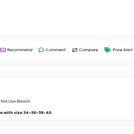
Recommend
Comment
Compare
Price Alert
 Not Use Bleach.
e with size 34-36-38-40.