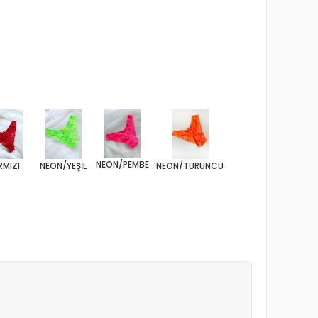
NEON/PEMBE
RMIZI
NEON/YEŞİL
NEON/TURUNCU