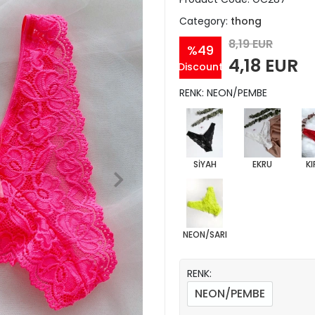
Category:
thong
8,19 EUR
%49
4,18 EUR
Discount
RENK: NEON/PEMBE
SİYAH
EKRU
KI
NEON/SARI
RENK:
NEON/PEMBE