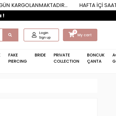
GOLANMAKTADIR...
HAFTA İÇİ SAAT 12.00'YE
 !
0
Login
My cart
Sign up
K
FAKE
BRIDE
PRIVATE
BONCUK
A
PIERCING
COLLECTION
ÇANTA
G