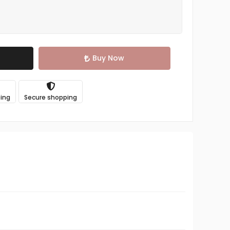
Buy Now
ping
Secure shopping