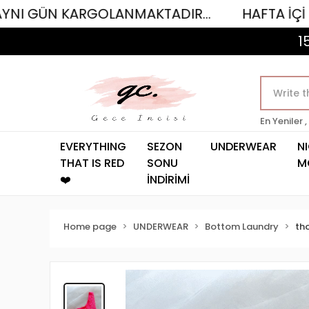
 KARGOLANMAKTADIR...
HAFTA İÇİ SAAT 12.
1
En Yeniler ,
EVERYTHING
SEZON
UNDERWEAR
N
THAT IS RED
SONU
M
❤️
İNDİRİMİ
Home page
UNDERWEAR
Bottom Laundry
th