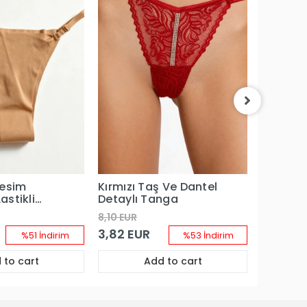
Siyah İn
Detaylı 
9,83 EU
Kesim
Kırmızı Taş Ve Dantel
astikli
Detaylı Tanga
8,10 EUR
3,82 EUR
%51 İndirim
%53 İndirim
 to cart
Add to cart