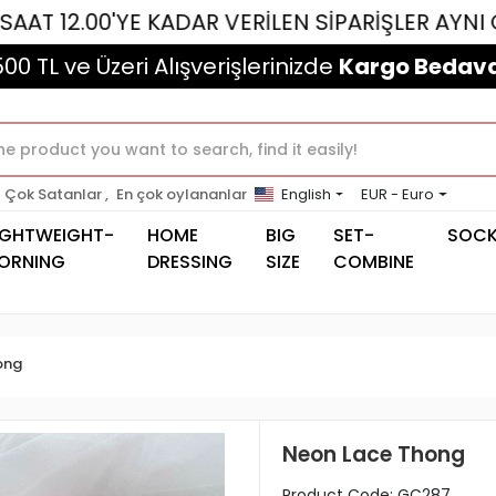
00'YE KADAR VERİLEN SİPARİŞLER AYNI GÜN KAR
500 TL ve Üzeri Alışverişlerinizde
Kargo Bedava
Çok Satanlar ,
En çok oylananlar
English
EUR - Euro
IGHTWEIGHT-
HOME
BIG
SET-
SOC
ORNING
DRESSING
SIZE
COMBINE
ong
Neon Lace Thong
Product Code:
GC287