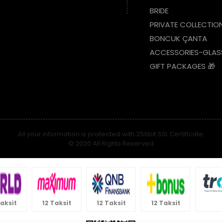
BRIDE
PRIVATE COLLECTIO
BONCUK ÇANTA
ACCESSORIES-GLAS
GIFT PACKAGES 🎁
All your information is protected with 256bit SSL Certificate.
© 2020 All Rights Reserved
Taksit
12 Taksit
12 Taksit
12 Taksit