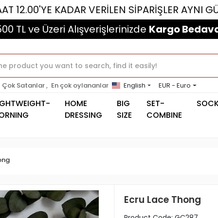
YE KADAR VERİLEN SİPARİŞLER AYNI GÜN KARGOL
500 TL ve Üzeri Alışverişlerinizde
Kargo Bedava
Çok Satanlar ,
En çok oylananlar
English
EUR - Euro
IGHTWEIGHT-
HOME
BIG
SET-
SOC
ORNING
DRESSING
SIZE
COMBINE
ong
Ecru Lace Thong
Product Code:
GC287