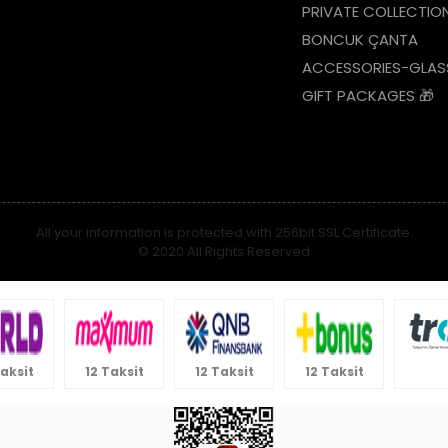
PRIVATE COLLECTIO
BONCUK ÇANTA
ACCESSORIES-GLAS
GIFT PACKAGES 🎁
All your information is protected with 256bit SSL Certificate.
© 2020 All Rights Reserved
Taksit
12 Taksit
12 Taksit
12 Taksit