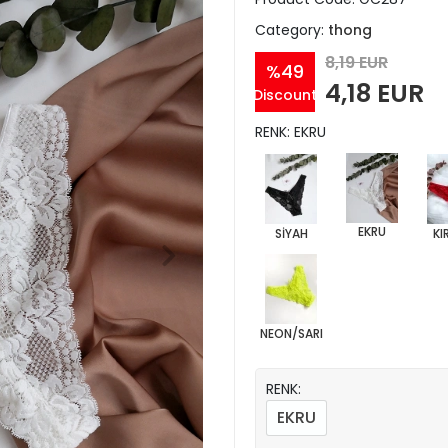
Category:
thong
8,19 EUR
%49
4,18 EUR
Discount
RENK: EKRU
EKRU
SİYAH
KI
NEON/SARI
RENK:
EKRU