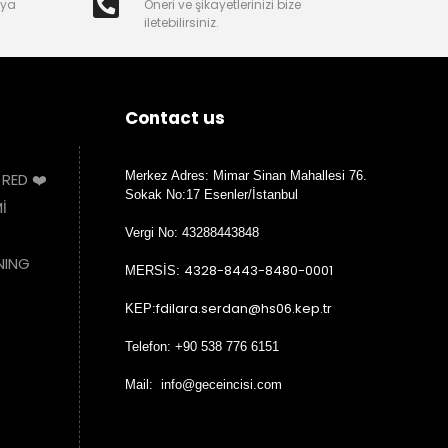
nya
Öneri ve şikayetlerinizi bize
iletebilirsiniz.
Contact us
Merkez Adres: Mimar Sinan Mahallesi 76.
 RED ❤️
Sokak No:17 Esenler/İstanbul
İ
Vergi No: 43288443848
NING
4328-8443-8480-0001
MERSİS:
fdilara.serdan@hs06.kep.tr
KEP:
Telefon: +90 538 776 6151
Mail: info@geceincisi.com