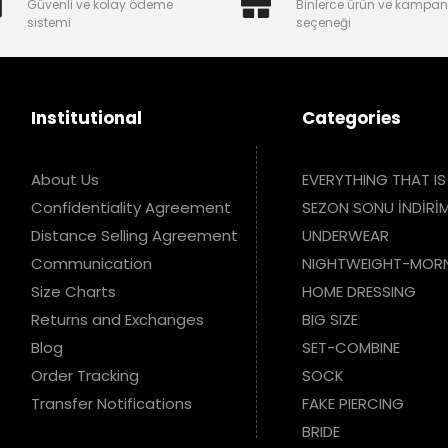
Güvenli ve kolay ödeme
Binlerce ürün ve kampa
sistemi
seçeneği
Institutional
Categories
About Us
EVERYTHING THAT IS
Confidentiality Agreement
SEZON SONU İNDİRİM
Distance Selling Agreement
UNDERWEAR
Communication
NIGHTWEIGHT-MOR
Size Charts
HOME DRESSING
Returns and Exchanges
BIG SIZE
Blog
SET-COMBINE
Order Tracking
SOCK
Transfer Notifications
FAKE PIERCING
BRIDE