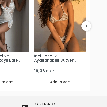
Ekru Des
Kopçalı
Büstiye
10,92 E
el ve
İnci Boncuk
aylı Balenli
Ayarlanabilir Sütyen
te
Takım
16,38 EUR
 to cart
Add to cart
7 / 24 DESTEK