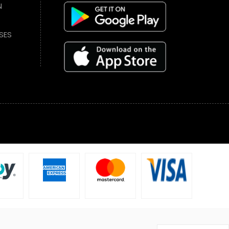
N
SES