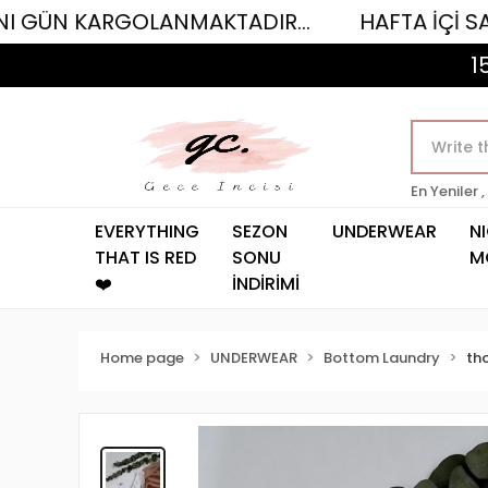
ARGOLANMAKTADIR...
HAFTA İÇİ SAAT 12.00'
1
En Yeniler ,
EVERYTHING
SEZON
UNDERWEAR
N
THAT IS RED
SONU
M
❤️
İNDİRİMİ
Home page
UNDERWEAR
Bottom Laundry
th