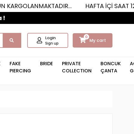
ANMAKTADIR...
HAFTA İÇİ SAAT 12.00'YE K
 !
0
Login
My cart
Sign up
K
FAKE
BRIDE
PRIVATE
BONCUK
A
PIERCING
COLLECTION
ÇANTA
G