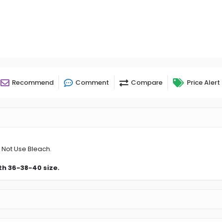
Recommend
Comment
Compare
Price Alert
 Not Use Bleach.
th 36-38-40 size.