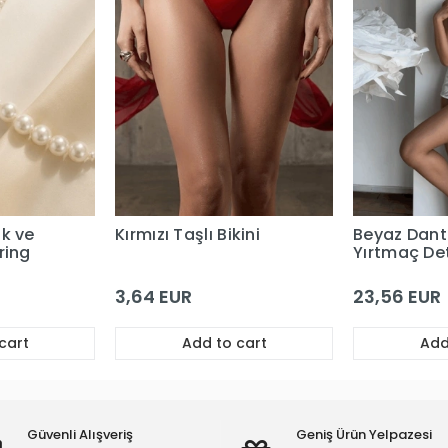
uk ve
Kırmızı Taşlı Bikini
Beyaz Dant
ring
Yırtmaç Det
Saten Priva
Babydoll
3,64 EUR
23,56 EUR
cart
Add to cart
Add
Güvenli Alışveriş
Geniş Ürün Yelpazesi