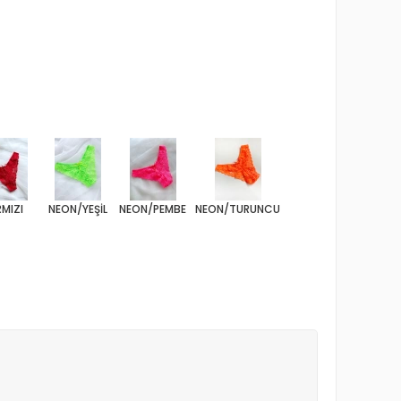
RMIZI
NEON/YEŞİL
NEON/PEMBE
NEON/TURUNCU