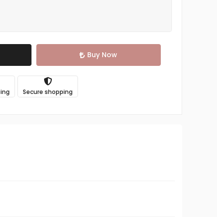
Buy Now
ping
Secure shopping