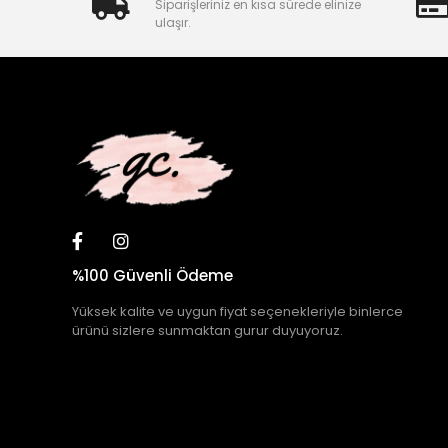
Siparişleriniz en kısa sürede elinize
ulaşır.
%100 Güvenli Ödeme
Yüksek kalite ve uygun fiyat seçenekleriyle binlerce
ürünü sizlere sunmaktan gurur duyuyoruz.