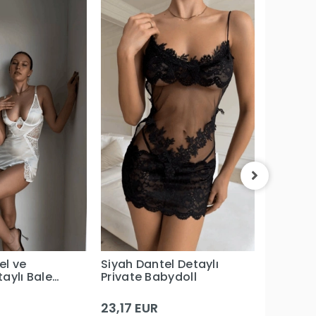
Ekru Fil
Yumuşa
Gecelik
12,63 E
el ve
Siyah Dantel Detaylı
aylı Balenli
Private Babydoll
te
23,17 EUR