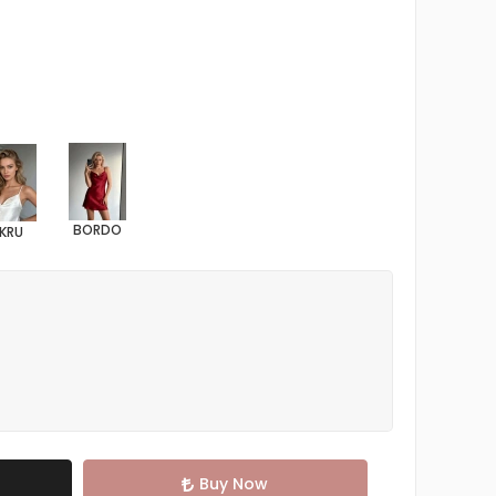
BORDO
KRU
Buy Now