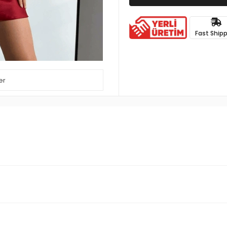
Fast Ship
er