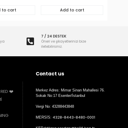
 to cart
Add to cart
7 / 24 DESTEK
nya
Öneri ve şikayetlerinizi bize
iletebilirsiniz.
Contact us
Merkez Adres: Mimar Sinan Mahallesi 76.
 RED ❤️
Sokak No:17 Esenler/İstanbul
İ
Vergi No: 43288443848
NING
4328-8443-8480-0001
MERSİS: