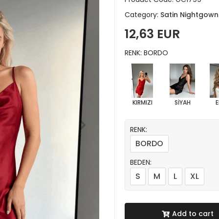
Category:
Satin Nightgown
12,63 EUR
RENK: BORDO
KIRMIZI
SİYAH
E
RENK:
BORDO
BEDEN:
S
M
L
XL
Add to cart