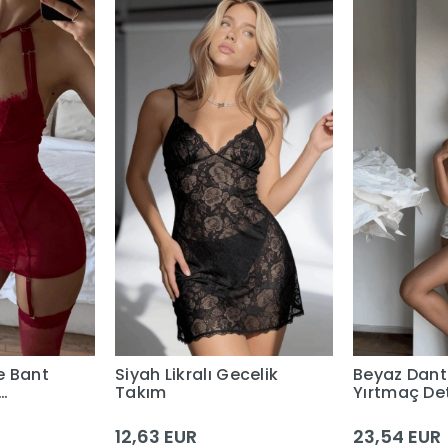
e Bant
Siyah Likralı Gecelik
Beyaz Dant
Takım
Yırtmaç Det
Saten Priva
Babydoll
12,63 EUR
23,54 EUR