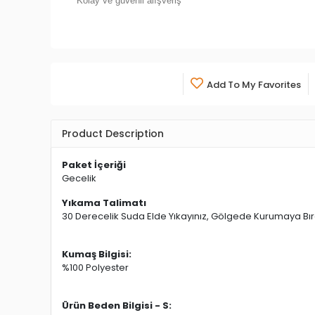
Kolay ve güvenli alışveriş
Add To My Favorites
Product Description
Paket İçeriği
Gecelik
Yıkama Talimatı
30 Derecelik Suda Elde Yıkayınız, Gölgede Kurumaya Bıra
Kumaş Bilgisi:
%100 Polyester
Ürün Beden Bilgisi - S: