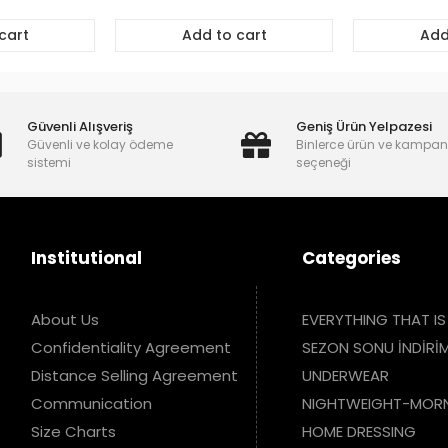
cart
Add to cart
Add
Güvenli Alışveriş
Geniş Ürün Yelpazesi
Güvenli ve kolay ödeme
Binlerce ürün ve kampa
sistemi
seçeneği
Institutional
Categories
About Us
EVERYTHING THAT IS
Confidentiality Agreement
SEZON SONU İNDİRİM
Distance Selling Agreement
UNDERWEAR
Communication
NIGHTWEIGHT-MOR
Size Charts
HOME DRESSING