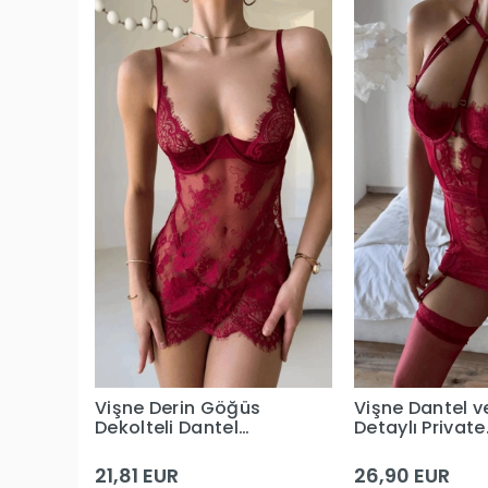
Vişne Derin Göğüs
Vişne Dantel v
Dekolteli Dantel
Detaylı Private
Premium Babydoll
Babydoll
21,81 EUR
26,90 EUR