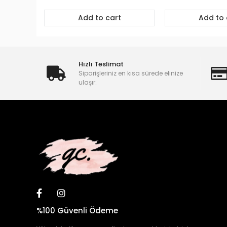
Add to cart
Add to 
Hızlı Teslimat
Siparişleriniz en kısa sürede elinize
ulaşır.
%100 Güvenli Ödeme