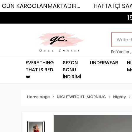
GOLANMAKTADIR...
HAFTA İÇİ SAAT 12.00'YE
1
En Yeniler ,
EVERYTHING
SEZON
UNDERWEAR
N
THAT IS RED
SONU
M
❤️
İNDİRİMİ
Home page
NIGHTWEIGHT-MORNING
Nighty