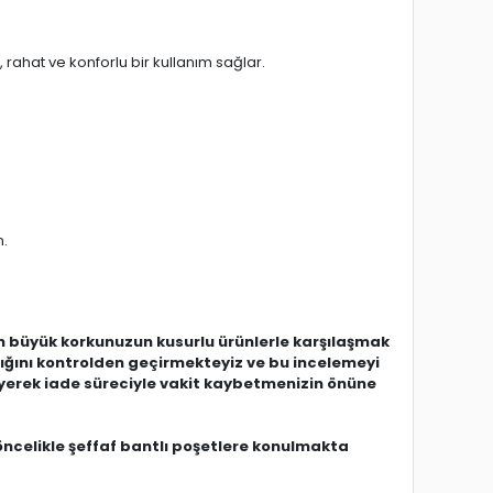
 rahat ve konforlu bir kullanım sağlar.
n.
 büyük korkunuzun kusurlu ürünlerle karşılaşmak
dığını kontrolden geçirmekteyiz ve bu incelemeyi
eyerek iade süreciyle vakit kaybetmenizin önüne
öncelikle şeffaf bantlı poşetlere konulmakta