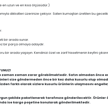
ile en uzun ve en kısa ölçüsüdür.)
ımıyla dikkatleri üzerinize çekiyor. Saten kumaştan üretilen bu gecelik,
r.
eti bir arada sunar.
ez bir parça olmaya adaydır.
ru bir arada yaşayın. Kendinizi özel ve zarif hissetmenin keyfini çıkarı
Z!
çin zaman zaman zarar görebilmektedir. Satın almadan önce en
ürünleri size göndermeden önce bir kez daha kusurlu olup olma
zden farklı olarak sizlere kusurlu ürünlerin ulaşmasını engell
uygun şekilde paketlenerek tarafınıza gönderilecektir. Ürünler 
ında ise kargo poşetine konularak gönderilmektedir.