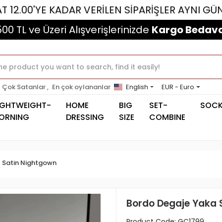
 KADAR VERİLEN SİPARİŞLER AYNI GÜN KARGOLAN
500 TL ve Üzeri Alışverişlerinizde
Kargo Bedava
Çok Satanlar ,
En çok oylananlar
English
EUR - Euro
IGHTWEIGHT-
HOME
BIG
SET-
SOC
ORNING
DRESSING
SIZE
COMBINE
Satin Nightgown
Bordo Degaje Yaka 
Product Code:
GC1799