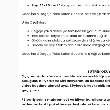
Boy: 83-90 cm
(Askı ayarı mevcuttur. Askı ayarı 
Gece İncisi Degaje Yaka Saten Gecelik, zarif ve şık tasar
Ürün Özellikleri:
Degaje yaka detayıyla feminen bir görünüm suna
İnce askıları sayesinde rahat bir kullanım sağlar.
Göğüs kısmındaki dantel detayıyla şıklığı ve zaraf
Gecelik ve çeyiz takımlarınız arasında vazgeçilm
Gece İncisi Degaje Yaka Saten Gecelik ile şıklığı ve konfo
LÜTFEN OKUYUNU
*İç çamaşırları hassas maddelerden üretildiği i
olduğunu biliyoruz ve sizi anlıyoruz. Bu nedenle 
video kaydına almaktayız. Böylece birçok rakibimi
geçiyoruz.
*Siparişleriniz mahremiyet ve hijyen kurallarına 
ardından kraft paketlere yerleştirilmekte sonras