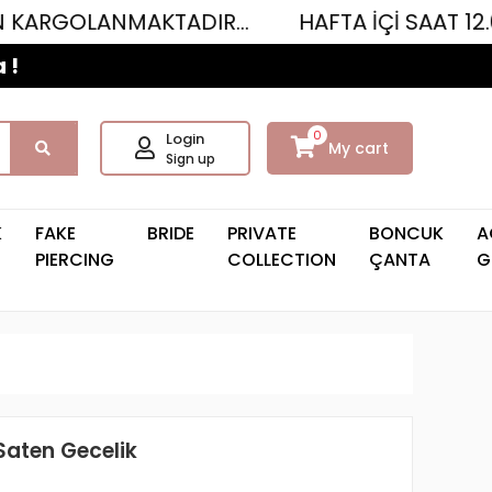
MAKTADIR...
HAFTA İÇİ SAAT 12.00'YE KAD
 !
0
Login
My cart
Sign up
K
FAKE
BRIDE
PRIVATE
BONCUK
A
PIERCING
COLLECTION
ÇANTA
G
Saten Gecelik