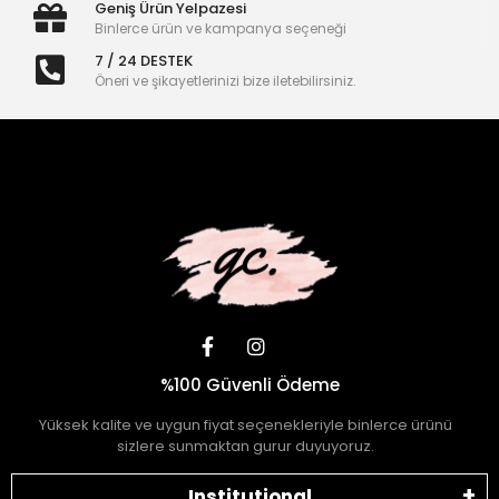
Geniş Ürün Yelpazesi
Binlerce ürün ve kampanya seçeneği
7 / 24 DESTEK
Öneri ve şikayetlerinizi bize iletebilirsiniz.
%100 Güvenli Ödeme
Yüksek kalite ve uygun fiyat seçenekleriyle binlerce ürünü
sizlere sunmaktan gurur duyuyoruz.
Institutional