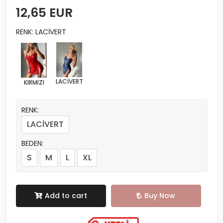
12,65 EUR
RENK: LACİVERT
LACİVERT
KIRMIZI
RENK:
LACİVERT
BEDEN:
S
M
L
XL
Add to cart
Buy Now