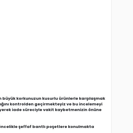
 büyük korkunuzun kusurlu ürünlerle karşılaşmak
dığını kontrolden geçirmekteyiz ve bu incelemeyi
eyerek iade süreciyle vakit kaybetmenizin önüne
öncelikle şeffaf bantlı poşetlere konulmakta