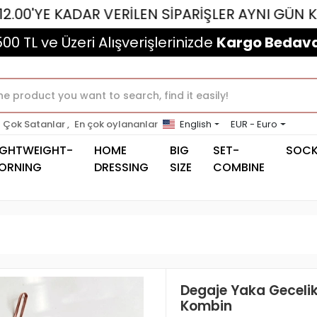
ADAR VERİLEN SİPARİŞLER AYNI GÜN KARGOLANMA
500 TL ve Üzeri Alışverişlerinizde
Kargo Bedava
Çok Satanlar ,
En çok oylananlar
English
EUR - Euro
IGHTWEIGHT-
HOME
BIG
SET-
SOC
ORNING
DRESSING
SIZE
COMBINE
Degaje Yaka Gecelik
Kombin