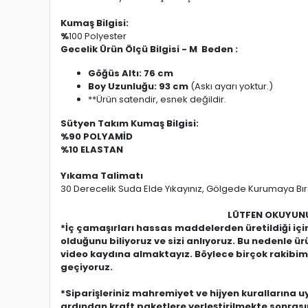
Kumaş Bilgisi:
%
100 Polyester
Gecelik Ürün Ölçü Bilgisi - M Beden :
Göğüs Altı: 76 cm
Boy Uzunluğu: 93 cm
(Askı ayarı yoktur.)
**Ürün satendir, esnek değildir.
Sütyen Takım Kumaş Bilgisi:
%90 POLYAMİD
%10 ELASTAN
Yıkama Talimatı
30 Derecelik Suda Elde Yıkayınız, Gölgede Kurumaya Bıra
LÜTFEN OKUYUNUZ
*İç çamaşırları hassas maddelerden üretildiği i
olduğunu biliyoruz ve sizi anlıyoruz. Bu nedenle 
video kaydına almaktayız. Böylece birçok rakibimi
geçiyoruz.
*Siparişleriniz mahremiyet ve hijyen kurallarına 
ardından kraft paketlere yerleştirilmekte sonras