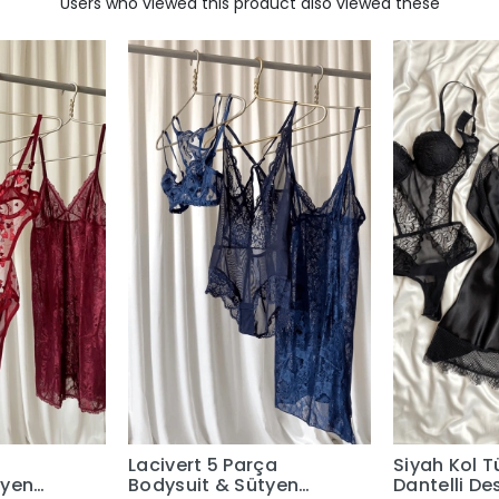
Users who viewed this product also viewed these
Lacivert 5 Parça
Siyah Kol T
tyen
Bodysuit & Sütyen
Dantelli Des