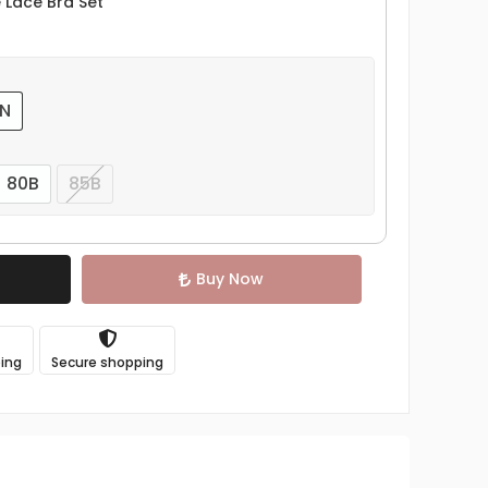
 Lace Bra Set
N
80B
85B
Buy Now
ping
Secure shopping