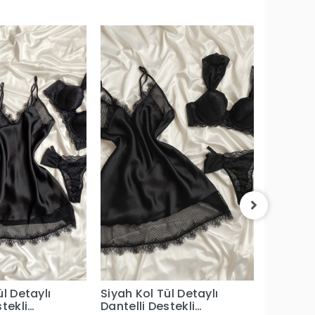
Bordo 5
Kombin
41,58 EUR
33,30 
ül Detaylı
Siyah Kol Tül Detaylı
tekli
Dantelli Destekli