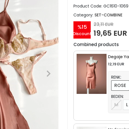
Product Code:
GC1610-1069
Category:
SET-COMBINE
23,11 EUR
%15
19,65 EUR
Discount
Combined products
Degaje Ya
12,19 EUR
RENK:
ROSE
BEDEN:
M
L