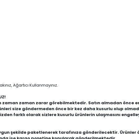
kınız, Ağartıcı Kullanmayınız.
!
çin zaman zaman zarar görebilmektedir. Satın almadan önce en
ürünleri size göndermeden önce bir kez daha kusurlu olup olma
zden farklı olarak sizlere kusurlu ürünlerin ulaşmasını engell
uygun şekilde paketlenerek tarafınıza gönderilecektir. Ürünler 
ında ise kargo poşetine konularak gönderilmektedir.