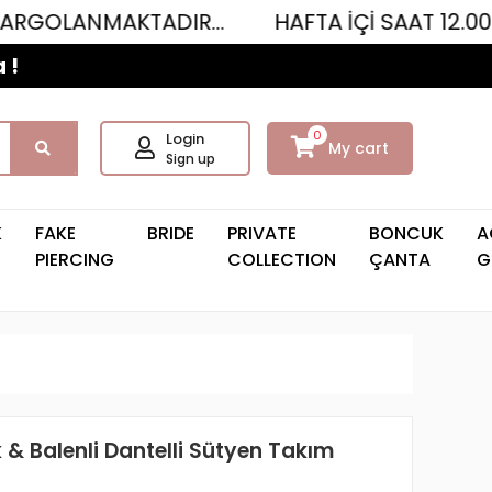
KTADIR...
HAFTA İÇİ SAAT 12.00'YE KADAR
 !
0
Login
My cart
Sign up
K
FAKE
BRIDE
PRIVATE
BONCUK
A
PIERCING
COLLECTION
ÇANTA
G
 & Balenli Dantelli Sütyen Takım