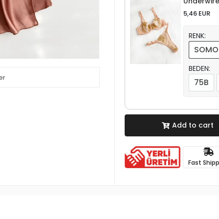
Underwire
5,46 EUR
RENK:
SOMO
BEDEN:
er
75B
Add to cart
Fast Ship