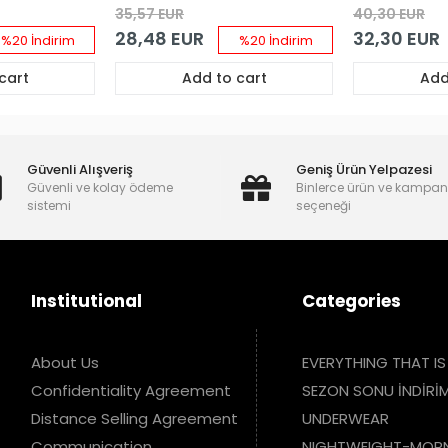
ik
Takım & Gecelik
Sütyen Tak
35,57 EUR
40,30 EUR
Takım Kombin
Bodysuit & 
28,48 EUR
32,30 EUR
Yumuşak S
%20 İndirim
%20 İndirim
Gecelik Ko
cart
Add to cart
Add
Güvenli Alışveriş
Geniş Ürün Yelpazesi
Güvenli ve kolay ödeme
Binlerce ürün ve kampa
sistemi
seçeneği
Institutional
Categories
About Us
EVERYTHING THAT IS
Confidentiality Agreement
SEZON SONU İNDİRİM
Distance Selling Agreement
UNDERWEAR
Communication
NIGHTWEIGHT-MOR