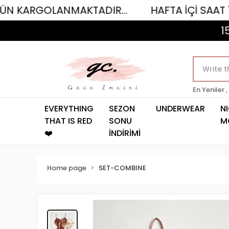
LANMAKTADIR...
HAFTA İÇİ SAAT 12.00'YE K
1
En Yeniler ,
EVERYTHING
SEZON
UNDERWEAR
N
THAT IS RED
SONU
M
❤️
İNDİRİMİ
Home page
SET-COMBINE