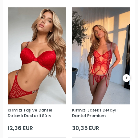
Kırmızı Taş Ve Dantel
Kırmızı Lateks Detaylı
Detaylı Destekli Sütyen
Dantel Premium
Takım
Büstiyerli Jartiyer
Takım
12,36 EUR
30,35 EUR