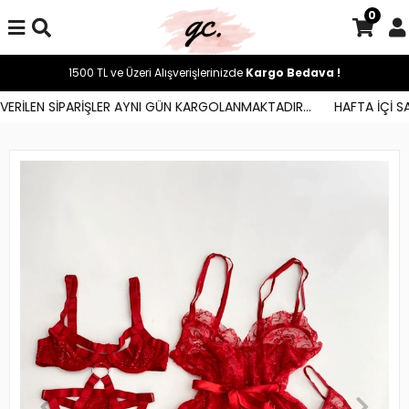
0
1500 TL ve Üzeri Alışverişlerinizde
Kargo Bedava !
ERİLEN SİPARİŞLER AYNI GÜN KARGOLANMAKTADIR...
HAFTA İÇİ SAA