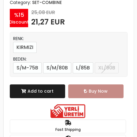
Category:
SET-COMBINE
25,08 EUR
%15
21,27 EUR
Discount
RENK:
KIRMIZI
BEDEN:
S/M-75B
S/M/80B
L/85B
XL/90B
Add to cart
Buy Now
Fast Shipping