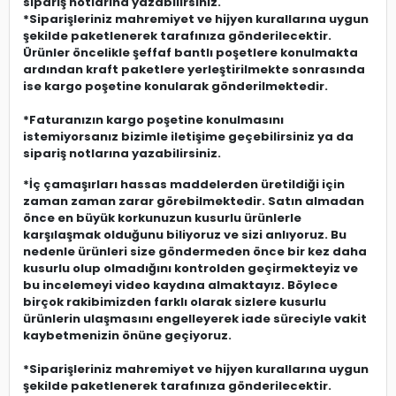
sipariş notlarına yazabilirsiniz.
*Siparişleriniz mahremiyet ve hijyen kurallarına uygun
şekilde paketlenerek tarafınıza gönderilecektir.
Ürünler öncelikle şeffaf bantlı poşetlere konulmakta
ardından kraft paketlere yerleştirilmekte sonrasında
ise kargo poşetine konularak gönderilmektedir.
*Faturanızın kargo poşetine konulmasını
istemiyorsanız bizimle iletişime geçebilirsiniz ya da
sipariş notlarına yazabilirsiniz.
*İç çamaşırları hassas maddelerden üretildiği için
zaman zaman zarar görebilmektedir. Satın almadan
önce en büyük korkunuzun kusurlu ürünlerle
karşılaşmak olduğunu biliyoruz ve sizi anlıyoruz. Bu
nedenle ürünleri size göndermeden önce bir kez daha
kusurlu olup olmadığını kontrolden geçirmekteyiz ve
bu incelemeyi video kaydına almaktayız. Böylece
birçok rakibimizden farklı olarak sizlere kusurlu
ürünlerin ulaşmasını engelleyerek iade süreciyle vakit
kaybetmenizin önüne geçiyoruz.
*Siparişleriniz mahremiyet ve hijyen kurallarına uygun
şekilde paketlenerek tarafınıza gönderilecektir.