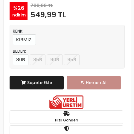
739,99 TL
%26
549,99 TL
indirim
RENK:
KIRMIZI
BEDEN:
80B
85B
90B
95B
Sepete Ekle
Hemen Al
Hızlı Gönderi