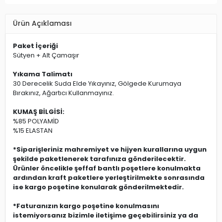
Ürün Açıklaması
Paket İçeriği
Sütyen + Alt Çamaşır
Yıkama Talimatı
30 Derecelik Suda Elde Yıkayınız, Gölgede Kurumaya
Bırakınız, Ağartıcı Kullanmayınız.
KUMAŞ BİLGİSİ:
%85 POLYAMİD
%15 ELASTAN
*Siparişleriniz mahremiyet ve hijyen kurallarına uygun
şekilde paketlenerek tarafınıza gönderilecektir.
Ürünler öncelikle şeffaf bantlı poşetlere konulmakta
ardından kraft paketlere yerleştirilmekte sonrasında
ise kargo poşetine konularak gönderilmektedir.
*Faturanızın kargo poşetine konulmasını
istemiyorsanız bizimle iletişime geçebilirsiniz ya da