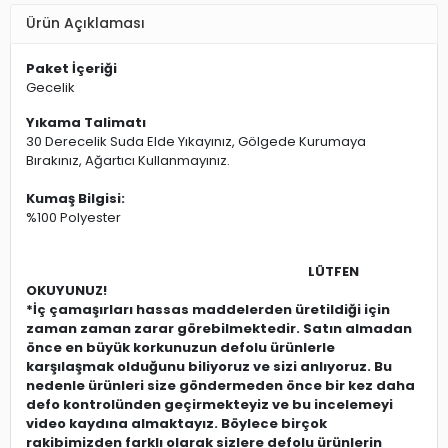
Ürün Açıklaması
Paket İçeriği
Gecelik
Yıkama Talimatı
30 Derecelik Suda Elde Yıkayınız, Gölgede Kurumaya
Bırakınız, Ağartıcı Kullanmayınız.
Kumaş Bilgisi:
%100 Polyester
LÜTFEN
OKUYUNUZ!
*İç çamaşırları hassas maddelerden üretildiği için
zaman zaman zarar görebilmektedir. Satın almadan
önce en büyük korkunuzun defolu ürünlerle
karşılaşmak olduğunu biliyoruz ve sizi anlıyoruz. Bu
nedenle ürünleri size göndermeden önce bir kez daha
defo kontrolünden geçirmekteyiz ve bu incelemeyi
video kaydına almaktayız. Böylece birçok
rakibimizden farklı olarak sizlere defolu ürünlerin