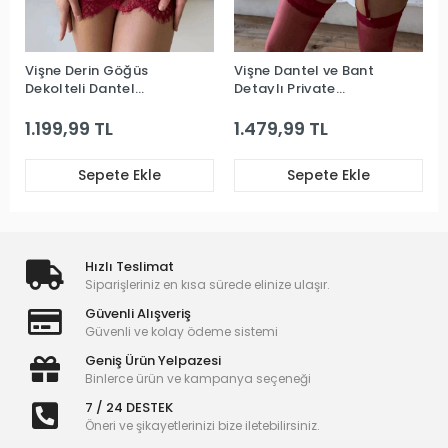
Vişne Derin Göğüs
Vişne Dantel ve Bant
Dekolteli Dantel
Detaylı Private
Premium Babydoll
Babydoll
1.199,99 TL
1.479,99 TL
Sepete Ekle
Sepete Ekle
Hızlı Teslimat
Siparişleriniz en kısa sürede elinize ulaşır.
Güvenli Alışveriş
Güvenli ve kolay ödeme sistemi
Geniş Ürün Yelpazesi
Binlerce ürün ve kampanya seçeneği
7 / 24 DESTEK
Öneri ve şikayetlerinizi bize iletebilirsiniz.