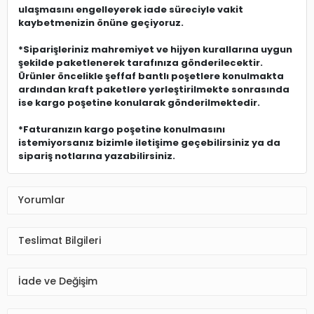
ulaşmasını engelleyerek iade süreciyle vakit
kaybetmenizin önüne geçiyoruz.
*Siparişleriniz mahremiyet ve hijyen kurallarına uygun
şekilde paketlenerek tarafınıza gönderilecektir.
Ürünler öncelikle şeffaf bantlı poşetlere konulmakta
ardından kraft paketlere yerleştirilmekte sonrasında
ise kargo poşetine konularak gönderilmektedir.
*Faturanızın kargo poşetine konulmasını
istemiyorsanız bizimle iletişime geçebilirsiniz ya da
sipariş notlarına yazabilirsiniz.
Yorumlar
Teslimat Bilgileri
İade ve Değişim