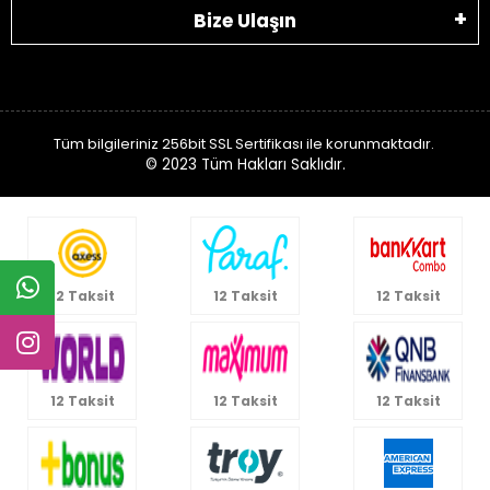
Bize Ulaşın
Tüm bilgileriniz 256bit SSL Sertifikası ile korunmaktadır.
© 2023
Tüm Hakları Saklıdır.
12 Taksit
12 Taksit
12 Taksit
12 Taksit
12 Taksit
12 Taksit