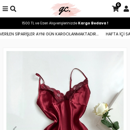
0
1500 TL ve Üzeri Alışverişlerinizde
Kargo Bedava !
RİLEN SİPARİŞLER AYNI GÜN KARGOLANMAKTADIR...
HAFTA İÇİ SAAT