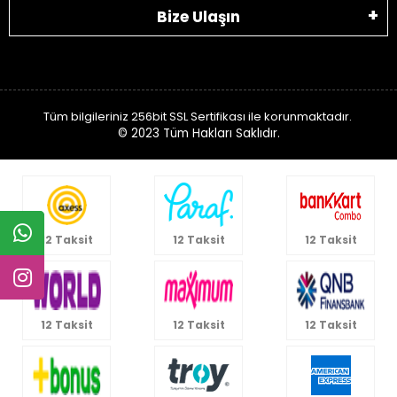
Bize Ulaşın
Tüm bilgileriniz 256bit SSL Sertifikası ile korunmaktadır.
© 2023
Tüm Hakları Saklıdır.
12 Taksit
12 Taksit
12 Taksit
12 Taksit
12 Taksit
12 Taksit