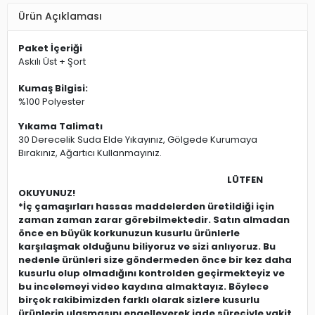
Ürün Açıklaması
Paket İçeriği
Askılı Üst + Şort
Kumaş Bilgisi:
%100 Polyester
Yıkama Talimatı
30 Derecelik Suda Elde Yıkayınız, Gölgede Kurumaya
Bırakınız, Ağartıcı Kullanmayınız.
LÜTFEN
OKUYUNUZ!
*İç çamaşırları hassas maddelerden üretildiği için
zaman zaman zarar görebilmektedir. Satın almadan
önce en büyük korkunuzun kusurlu ürünlerle
karşılaşmak olduğunu biliyoruz ve sizi anlıyoruz. Bu
nedenle ürünleri size göndermeden önce bir kez daha
kusurlu olup olmadığını kontrolden geçirmekteyiz ve
bu incelemeyi video kaydına almaktayız. Böylece
birçok rakibimizden farklı olarak sizlere kusurlu
ürünlerin ulaşmasını engelleyerek iade süreciyle vakit