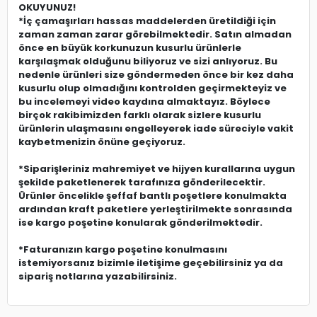
OKUYUNUZ!
*İç çamaşırları hassas maddelerden üretildiği için
zaman zaman zarar görebilmektedir. Satın almadan
önce en büyük korkunuzun kusurlu ürünlerle
karşılaşmak olduğunu biliyoruz ve sizi anlıyoruz. Bu
nedenle ürünleri size göndermeden önce bir kez daha
kusurlu olup olmadığını kontrolden geçirmekteyiz ve
bu incelemeyi video kaydına almaktayız. Böylece
birçok rakibimizden farklı olarak sizlere kusurlu
ürünlerin ulaşmasını engelleyerek iade süreciyle vakit
kaybetmenizin önüne geçiyoruz.
*Siparişleriniz mahremiyet ve hijyen kurallarına uygun
şekilde paketlenerek tarafınıza gönderilecektir.
Ürünler öncelikle şeffaf bantlı poşetlere konulmakta
ardından kraft paketlere yerleştirilmekte sonrasında
ise kargo poşetine konularak gönderilmektedir.
*Faturanızın kargo poşetine konulmasını
istemiyorsanız bizimle iletişime geçebilirsiniz ya da
sipariş notlarına yazabilirsiniz.