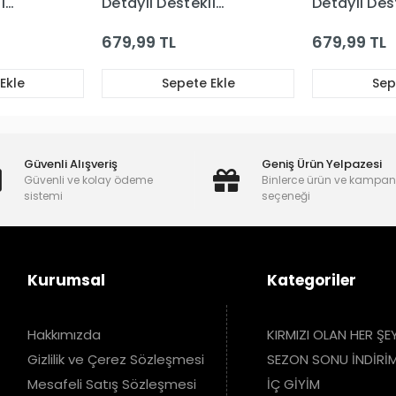
i
Detaylı Destekli
Detaylı Des
Sütyen Takım
Sütyen Tak
679,99 TL
679,99 TL
Ekle
Sepete Ekle
Sep
Güvenli Alışveriş
Geniş Ürün Yelpazesi
Güvenli ve kolay ödeme
Binlerce ürün ve kampa
sistemi
seçeneği
Kurumsal
Kategoriler
Hakkımızda
KIRMIZI OLAN HER ŞE
Gizlilik ve Çerez Sözleşmesi
SEZON SONU İNDİRİM
Mesafeli Satış Sözleşmesi
İÇ GİYİM