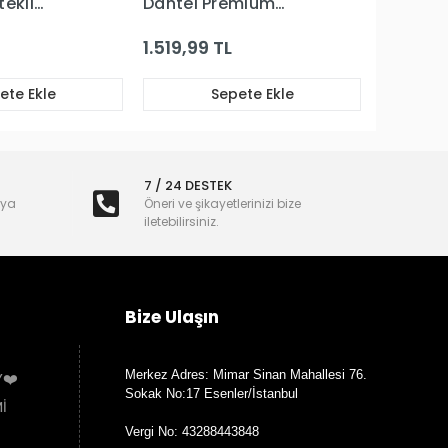
tekli
Dantel Premium
ım
Büstiyerli Jartiyer
Takım
1.519,99 TL
ete Ekle
Sepete Ekle
7 / 24 DESTEK
nya
Öneri ve şikayetlerinizi bize
iletebilirsiniz.
Bize Ulaşın
Merkez Adres: Mimar Sinan Mahallesi 76.
Y❤️
Sokak No:17 Esenler/İstanbul
İ
Vergi No: 43288443848