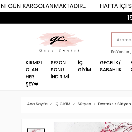
KARGOLANMAKTADIR...
HAFTA İÇİ SAAT 12.00
1
En Yeniler ,
KIRMIZI
SEZON
İÇ
GECELİK/
OLAN
SONU
GİYİM
SABAHLIK
HER
İNDİRİMİ
ŞEY❤️
Ana Sayfa
İÇ GİYİM
Sütyen
Desteksiz Sütyen