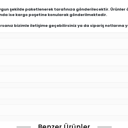
uygun şekilde paketlenerek tarafınıza gönderilecektir. Ürünler 
ında ise kargo poşetine konularak gönderilmektedir.
anız bizimle iletişime geçebilirsiniz ya da sipariş notlarına ya
Benzer Ürünler