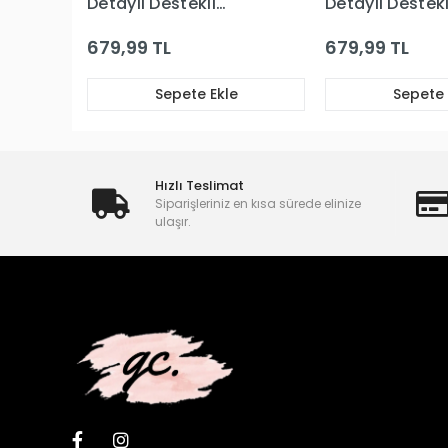
Detaylı Destekli
Detaylı Destekl
Sütyen Takım
Sütyen Takım
679,99 TL
679,99 TL
Sepete Ekle
Sepete 
Hızlı Teslimat
Siparişleriniz en kısa sürede elinize
ulaşır.