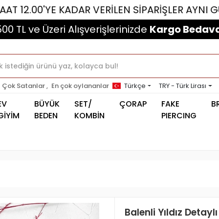
'YE KADAR VERİLEN SİPARİŞLER AYNI GÜN KARGO
500 TL ve Üzeri Alışverişlerinizde
Kargo Bedava
Çok Satanlar ,
En çok oylananlar
Türkçe
TRY - Türk Lirası
EV
BÜYÜK
SET/
ÇORAP
FAKE
B
GİYİM
BEDEN
KOMBİN
PIERCING
Balenli Yıldız Detay