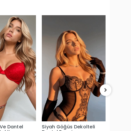
Kırmızı 
Dantel 
Büstiyer
Takım
1.669,9
 Ve Dantel
Siyah Göğüs Dekolteli