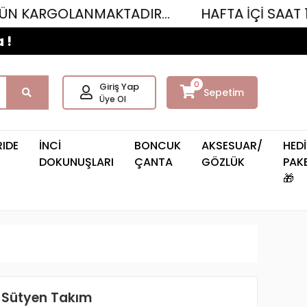
LANMAKTADIR...
HAFTA İÇİ SAAT 12.00'YE 
 !
0
Giriş Yap
Sepetim
Üye Ol
RIDE
İNCİ
BONCUK
AKSESUAR/
HEDİ
DOKUNUŞLARI
ÇANTA
GÖZLÜK
PAKE
🎁
lı Sütyen Takım