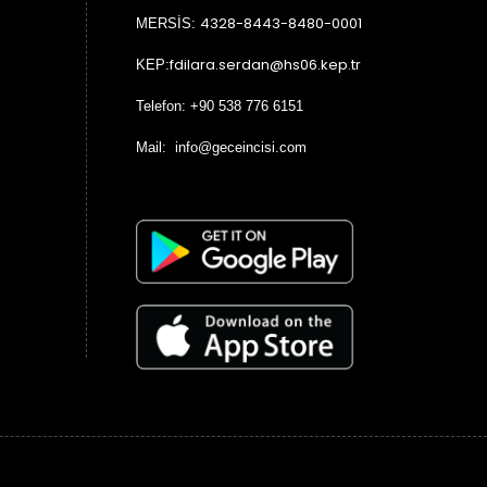
4328-8443-8480-0001
MERSİS:
fdilara.serdan@hs06.kep.tr
KEP:
Telefon: +90 538 776 6151
Mail: info@geceincisi.com