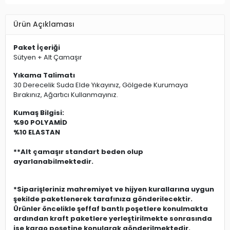
Ürün Açıklaması
Paket İçeriği
Sütyen + Alt Çamaşır
Yıkama Talimatı
30 Derecelik Suda Elde Yıkayınız, Gölgede Kurumaya
Bırakınız, Ağartıcı Kullanmayınız.
Kumaş Bilgisi:
%90 POLYAMİD
%10 ELASTAN
**Alt çamaşır standart beden olup
ayarlanabilmektedir.
*Siparişleriniz mahremiyet ve hijyen kurallarına uygun
şekilde paketlenerek tarafınıza gönderilecektir.
Ürünler öncelikle şeffaf bantlı poşetlere konulmakta
ardından kraft paketlere yerleştirilmekte sonrasında
ise kargo poşetine konularak gönderilmektedir.