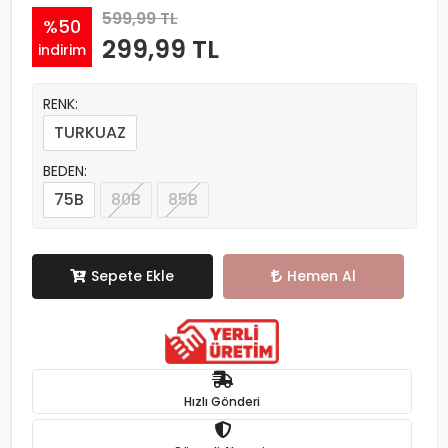
599,99 TL
%50
299,99 TL
indirim
RENK:
TURKUAZ
BEDEN:
75B
80B
85B
Sepete Ekle
Hemen Al
Hızlı Gönderi