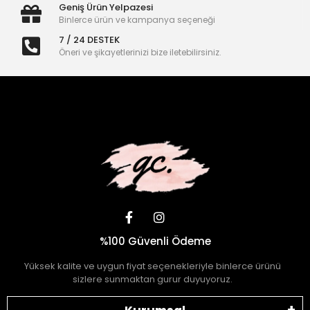
Geniş Ürün Yelpazesi
Binlerce ürün ve kampanya seçeneği
7 / 24 DESTEK
Öneri ve şikayetlerinizi bize iletebilirsiniz.
%100 Güvenli Ödeme
Yüksek kalite ve uygun fiyat seçenekleriyle binlerce ürünü
sizlere sunmaktan gurur duyuyoruz.