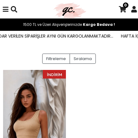
0
1500 TL ve Üzeri Alışverişlerinizde
Kargo Bedava !
DAR VERİLEN SİPARİŞLER AYNI GÜN KARGOLANMAKTADIR...
HAFTA İÇ
Filtreleme
Sıralama