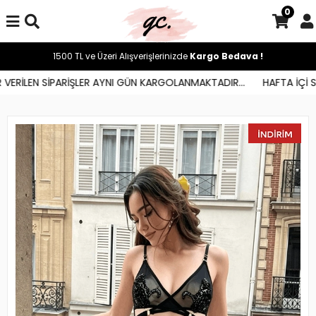
0
1500 TL ve Üzeri Alışverişlerinizde
Kargo Bedava !
ERİLEN SİPARİŞLER AYNI GÜN KARGOLANMAKTADIR...
HAFTA İÇİ SAA