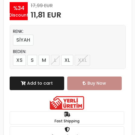
17,99 EUR
%34
11,81 EUR
Discount
RENK:
SİYAH
BEDEN:
XS
S
M
L
XL
XXL
Add to cart
Buy Now
Fast Shipping