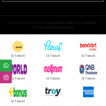
All your information is protected with 256bit SSL Certificate.
© 2020 All Rights Reserved
12 Taksit
12 Taksit
12 Taksit
12 Taksit
12 Taksit
12 Taksit
12 Taksit