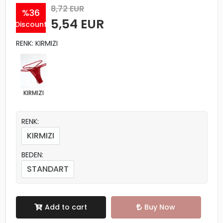
8,72 EUR
%36
5,54 EUR
Discount
RENK: KIRMIZI
KIRMIZI
RENK:
KIRMIZI
BEDEN:
STANDART
Add to cart
Buy Now