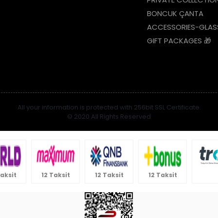
BONCUK ÇANTA
ACCESSORIES-GLAS
GIFT PACKAGES 🎁
All your information is protected with 256bit SSL Certificate.
© 2020 All Rights Reserved
Taksit
12 Taksit
12 Taksit
12 Taksit