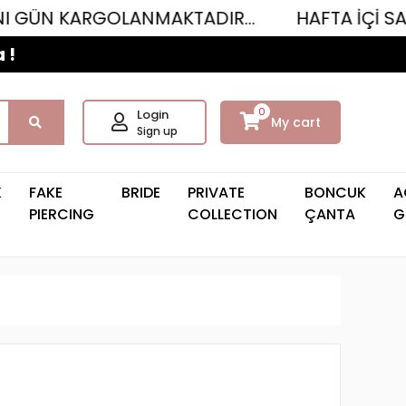
KARGOLANMAKTADIR...
HAFTA İÇİ SAAT 12.0
 !
0
Login
My cart
Sign up
K
FAKE
BRIDE
PRIVATE
BONCUK
A
PIERCING
COLLECTION
ÇANTA
G