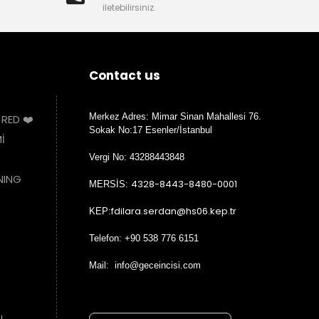
iletebilirsiniz.
Contact us
Merkez Adres: Mimar Sinan Mahallesi 76.
 RED ❤️
Sokak No:17 Esenler/İstanbul
İ
Vergi No: 43288443848
NING
4328-8443-8480-0001
MERSİS:
fdilara.serdan@hs06.kep.tr
KEP:
Telefon: +90 538 776 6151
Mail: info@geceincisi.com
N