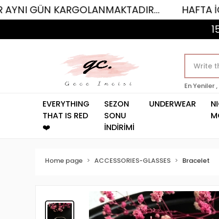
 GÜN KARGOLANMAKTADIR...
HAFTA İÇİ SAAT 
1
En Yeniler ,
EVERYTHING
SEZON
UNDERWEAR
N
THAT IS RED
SONU
M
❤️
İNDİRİMİ
Home page
ACCESSORIES-GLASSES
Bracelet