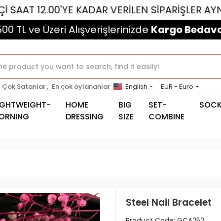
12.00'YE KADAR VERİLEN SİPARİŞLER AYNI GÜN 
500 TL ve Üzeri Alışverişlerinizde
Kargo Bedava
Çok Satanlar ,
En çok oylananlar
English
EUR - Euro
IGHTWEIGHT-
HOME
BIG
SET-
SOC
ORNING
DRESSING
SIZE
COMBINE
Steel Nail Bracelet
Product Code:
GCA252