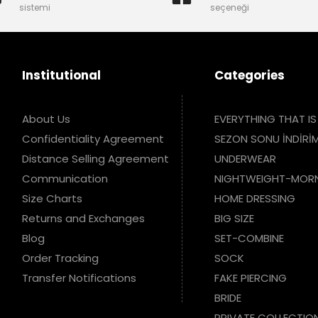
sistemi
seçeneği
Institutional
Categories
About Us
EVERYTHING THAT IS
Confidentiality Agreement
SEZON SONU İNDİRİM
Distance Selling Agreement
UNDERWEAR
Communication
NIGHTWEIGHT-MOR
Size Charts
HOME DRESSING
Returns and Exchanges
BIG SIZE
Blog
SET-COMBINE
Order Tracking
SOCK
Transfer Notifications
FAKE PIERCING
BRIDE
PRIVATE COLLECTIO