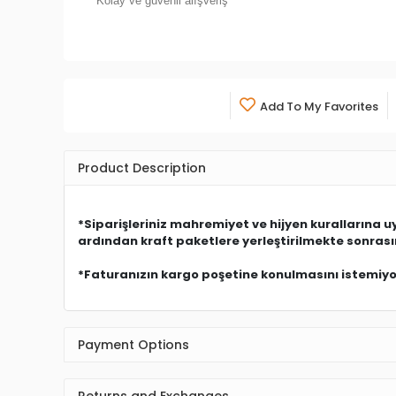
Kolay ve güvenli alışveriş
Add To My Favorites
Product Description
*Siparişleriniz mahremiyet ve hijyen kurallarına 
ardından kraft paketlere yerleştirilmekte sonras
*Faturanızın kargo poşetine konulmasını istemiyors
Payment Options
Returns and Exchanges