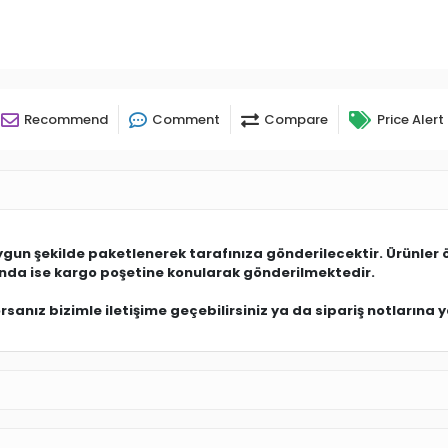
Recommend
Comment
Compare
Price Alert
uygun şekilde paketlenerek tarafınıza gönderilecektir. Ürünler 
ında ise kargo poşetine konularak gönderilmektedir.
anız bizimle iletişime geçebilirsiniz ya da sipariş notlarına ya