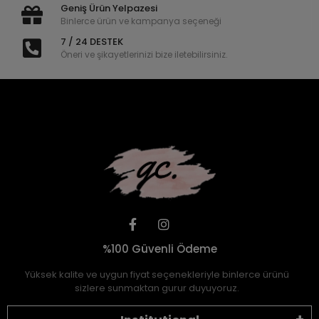
Geniş Ürün Yelpazesi
Binlerce ürün ve kampanya seçeneği
7 / 24 DESTEK
Öneri ve şikayetlerinizi bize iletebilirsiniz.
%100 Güvenli Ödeme
Yüksek kalite ve uygun fiyat seçenekleriyle binlerce ürünü
sizlere sunmaktan gurur duyuyoruz.