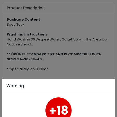
Product Description
Package Content
Body Sock
Washing Instructions
Hand Wash in 30 Degree Water, Gö Let It Dry In The Area, Do
Not Use Bleach.
** ÜRÜN IS STANDARD SIZE AND IS COMPATIBLE WITH
SIZES 34-36-38-40.
**Special region is clear.
Warning
Payment Options
+18
Returns and Exchanges