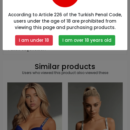
According to Article 226 of the Turkish Penal Code,
Size Chart
users under the age of 18 are prohibited from
viewing this page and purchasing products.
Yorumlar
I am under 18
I am over 18 years old
Taksit Seçenekleri
Similar products
Users who viewed this product also viewed these