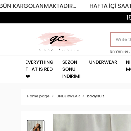
LANMAKTADIR...
HAFTA İÇİ SAAT 12.00'YE 
1
En Yeniler ,
EVERYTHING
SEZON
UNDERWEAR
N
THAT IS RED
SONU
M
❤️
İNDİRİMİ
Home page
UNDERWEAR
bodysuit