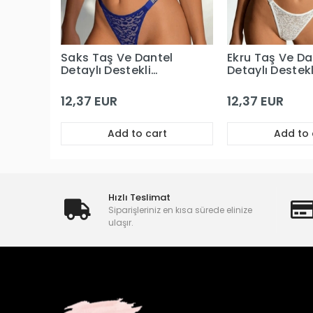
Saks Taş Ve Dantel
Ekru Taş Ve Da
Detaylı Destekli
Detaylı Destekl
Sütyen Takım
Sütyen Takım
12,37 EUR
12,37 EUR
Add to cart
Add to 
Hızlı Teslimat
Siparişleriniz en kısa sürede elinize
ulaşır.