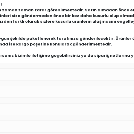
!
çin zaman zaman zarar görebilmektedir. Satın almadan önce en
ürünleri size göndermeden önce bir kez daha kusurlu olup olma
zden farklı olarak sizlere kusurlu ürünlerin ulaşmasını engell
uygun şekilde paketlenerek tarafınıza gönderilecektir. Ürünler 
ında ise kargo poşetine konularak gönderilmektedir.
anız bizimle iletişime geçebilirsiniz ya da sipariş notlarına ya