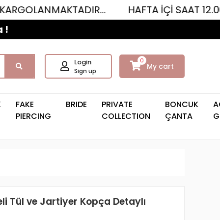
AKTADIR...
HAFTA İÇİ SAAT 12.00'YE KADAR
 !
0
Login
My cart
Sign up
K
FAKE
BRIDE
PRIVATE
BONCUK
A
PIERCING
COLLECTION
ÇANTA
G
i Tül ve Jartiyer Kopça Detaylı