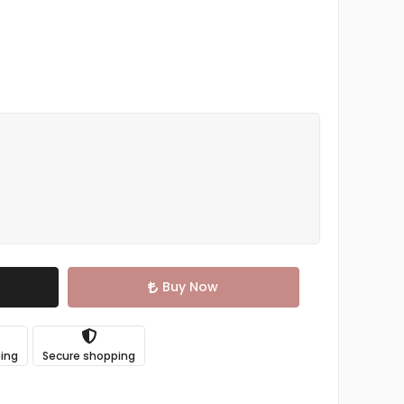
Buy Now
ping
Secure shopping