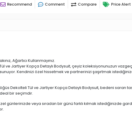
Recommend
Comment
Compare
Price Alert
kınız, Ağartıcı Kullanmayınız.
 Tül ve Jartiyer Kopça Detaylı Bodysuit, çeyiz koleksiyonunuzun vazgeçi
 sunuyor. Kendinizi özel hissetmek ve partnerinizi şaşırtmak istediğini
ğüs Dekolteli Tül ve Jartiyer Kopça Detaylı Bodysuit, bedeni saran ta
deal bir seçimdir.
özel günlerinizde veya sıradan bir günü farklı kılmak istediğinizde ga
or.