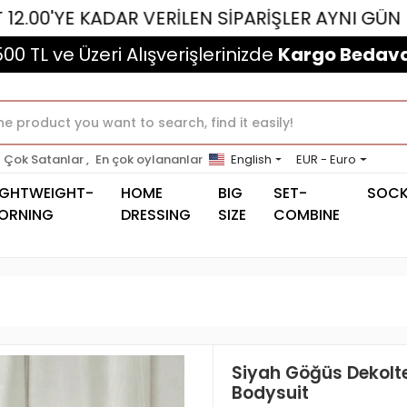
KADAR VERİLEN SİPARİŞLER AYNI GÜN KARGOLANM
500 TL ve Üzeri Alışverişlerinizde
Kargo Bedava
Çok Satanlar ,
En çok oylananlar
English
EUR - Euro
IGHTWEIGHT-
HOME
BIG
SET-
SOC
ORNING
DRESSING
SIZE
COMBINE
Siyah Göğüs Dekoltel
Bodysuit