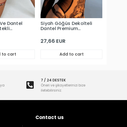
 Ve Dantel
Siyah Göğüs Dekolteli
tekli
Dantel Premium
ım
Büstiyerli Jartiyer
Takım
27,66 EUR
 to cart
Add to cart
7 / 24 DESTEK
nya
Öneri ve şikayetlerinizi bize
iletebilirsiniz.
Contact us