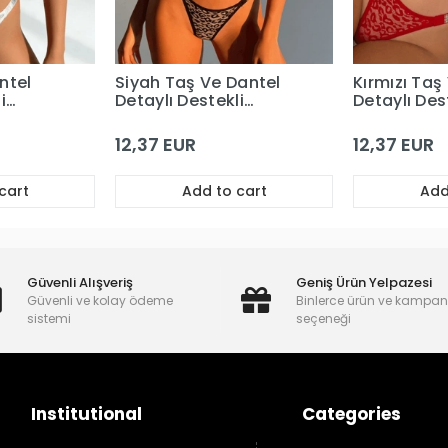
ntel
Siyah Taş Ve Dantel
Kırmızı Taş
i
Detaylı Destekli
Detaylı Des
Sütyen Takım
Sütyen Tak
12,37 EUR
12,37 EUR
cart
Add to cart
Add
Güvenli Alışveriş
Geniş Ürün Yelpazesi
Güvenli ve kolay ödeme
Binlerce ürün ve kampa
sistemi
seçeneği
Institutional
Categories