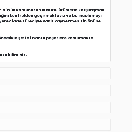
 büyük korkunuzun kusurlu ürünlerle karşılaşmak
dığını kontrolden geçirmekteyiz ve bu incelemeyi
eyerek iade süreciyle vakit kaybetmenizin önüne
öncelikle şeffaf bantlı poşetlere konulmakta
zabilirsiniz.