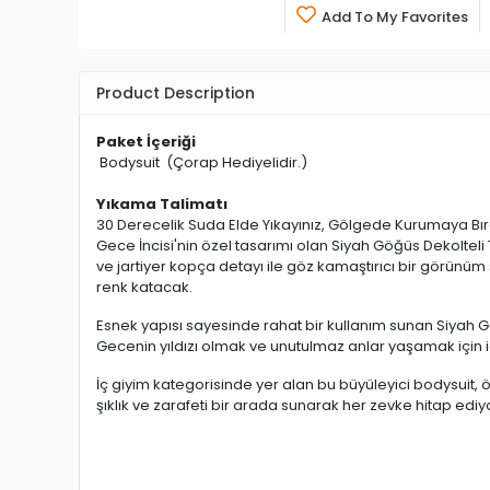
Add To My Favorites
Product Description
Paket İçeriği
Bodysuit (Çorap Hediyelidir.)
Yıkama Talimatı
30 Derecelik Suda Elde Yıkayınız, Gölgede Kurumaya Bıra
Gece İncisi'nin özel tasarımı olan Siyah Göğüs Dekolteli
ve jartiyer kopça detayı ile göz kamaştırıcı bir görünüm
renk katacak.
Esnek yapısı sayesinde rahat bir kullanım sunan Siyah Gö
Gecenin yıldızı olmak ve unutulmaz anlar yaşamak için i
İç giyim kategorisinde yer alan bu büyüleyici bodysuit, 
şıklık ve zarafeti bir arada sunarak her zevke hitap ediy