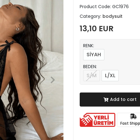
Product Code:
GC1976
Category:
bodysuit
13,10 EUR
RENK:
SİYAH
BEDEN:
S/M
L/XL
Add to cart
Fast Ship