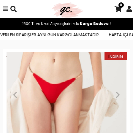
0
1500 TL ve Üzeri Alışverişlerinizde
Kargo Bedava !
ERİLEN SİPARİŞLER AYNI GÜN KARGOLANMAKTADIR...
HAFTA İÇİ SAA