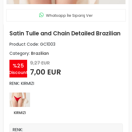
Whatsapp İle Sipariş Ver
Satin Tulle and Chain Detailed Brazilian
Product Code:
GC1003
Category:
Brazilian
9,27 EUR
%25
7,00 EUR
Discount
RENK: KIRMIZI
KIRMIZI
RENK: