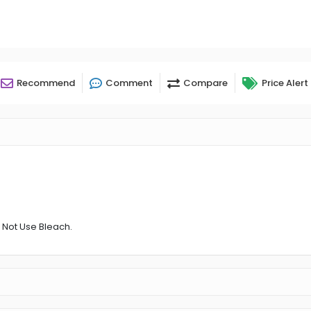
Recommend
Comment
Compare
Price Alert
 Not Use Bleach.