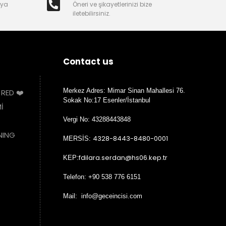
nya
Öneri ve şikayetlerinizi bize
iletebilirsiniz.
Contact us
Merkez Adres: Mimar Sinan Mahallesi 76.
 RED ❤️
Sokak No:17 Esenler/İstanbul
İ
Vergi No: 43288443848
NING
4328-8443-8480-0001
MERSİS:
fdilara.serdan@hs06.kep.tr
KEP:
Telefon: +90 538 776 6151
Mail: info@geceincisi.com