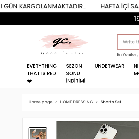
RGOLANMAKTADIR...
HAFTA İÇİ SAAT 12.00'
1
En Yeniler ,
EVERYTHING
SEZON
UNDERWEAR
N
THAT IS RED
SONU
M
❤️
İNDİRİMİ
Home page
HOME DRESSING
Shorts Set