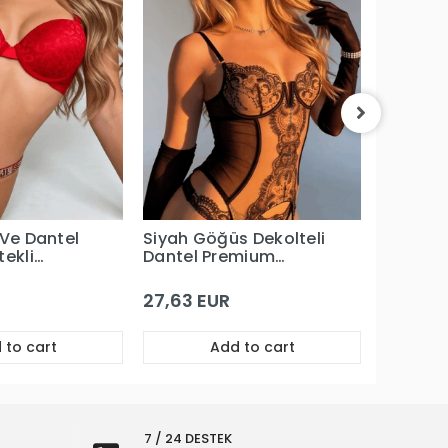
Kırmızı 
Dantel 
Büstiyer
Takım
30,35 
 Ve Dantel
Siyah Göğüs Dekolteli
tekli
Dantel Premium
ım
Büstiyerli Jartiyer
Takım
27,63 EUR
 to cart
Add to cart
7 / 24 DESTEK