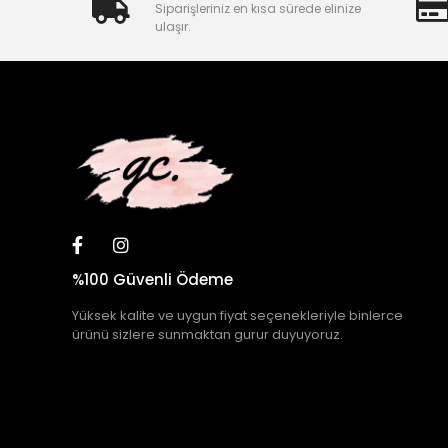
Siparişleriniz en kısa sürede elinize
ulaşır.
%100 Güvenli Ödeme
Yüksek kalite ve uygun fiyat seçenekleriyle binlerce
ürünü sizlere sunmaktan gurur duyuyoruz.