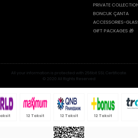
PRIVATE COLLECTIO
BONCUK ÇANTA
ACCESSORIES-GLAS
GIFT PACKAGES 🎁
All your information is protected with 256bit SSL Certificate.
© 2020 All Rights Reserved
Taksit
12 Taksit
12 Taksit
12 Taksit