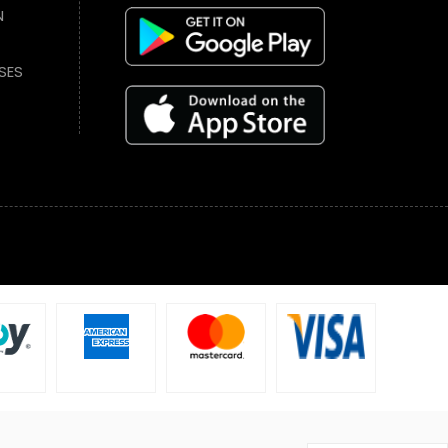
N
SES