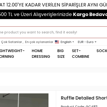
YE KADAR VERİLEN SİPARİŞLER AYNI GÜN KARGOL
500 TL ve Üzeri Alışverişlerinizde
Kargo Bedava
Çok Satanlar ,
En çok oylananlar
English
EUR - Euro
IGHTWEIGHT-
HOME
BIG
SET-
SOC
ORNING
DRESSING
SIZE
COMBINE
Ruffle Detailed Shor
Product Code:
GC483