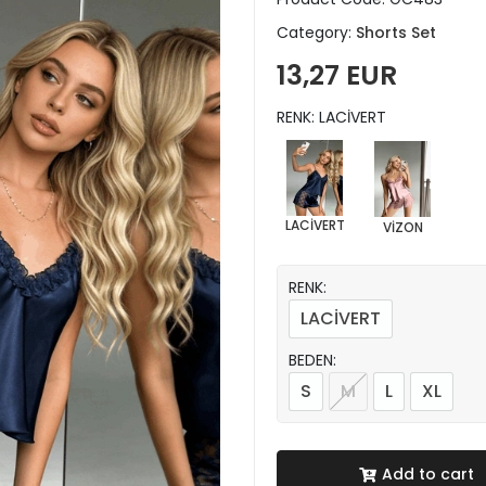
Category:
Shorts Set
13,27 EUR
RENK: LACİVERT
LACİVERT
VİZON
RENK:
LACİVERT
BEDEN:
S
M
L
XL
Add to cart