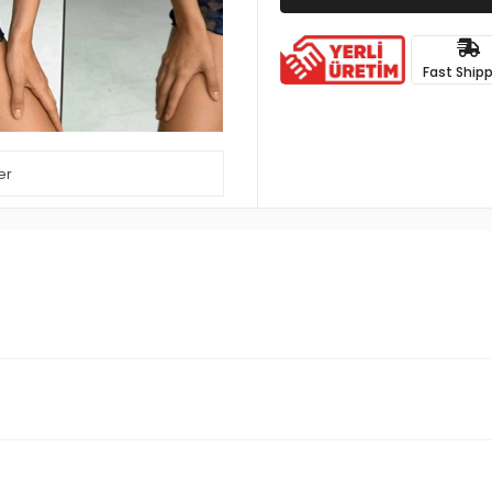
Fast Ship
er