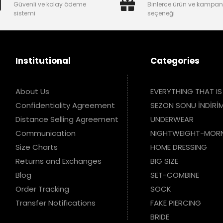
Güvenli ve kolay ödeme
Binlerce ürün ve kampa
sistemi
seçeneği
Institutional
Categories
About Us
EVERYTHING THAT IS
Confidentiality Agreement
SEZON SONU İNDİRİM
Distance Selling Agreement
UNDERWEAR
Communication
NIGHTWEIGHT-MOR
Size Charts
HOME DRESSING
Returns and Exchanges
BIG SIZE
Blog
SET-COMBINE
Order Tracking
SOCK
Transfer Notifications
FAKE PIERCING
BRIDE