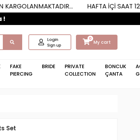
ANMAKTADIR...
HAFTA İÇİ SAAT 12.00'YE K
 !
0
Login
My cart
Sign up
K
FAKE
BRIDE
PRIVATE
BONCUK
A
PIERCING
COLLECTION
ÇANTA
G
ts Set