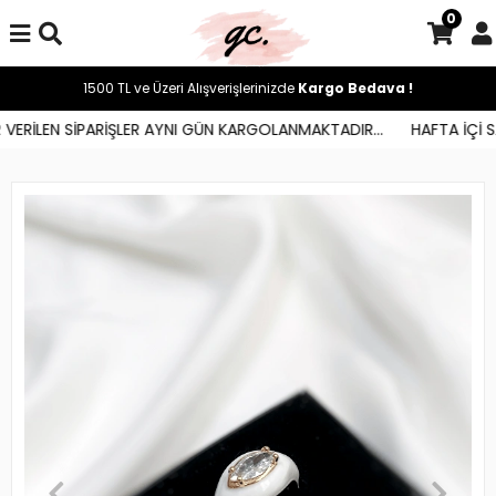
0
1500 TL ve Üzeri Alışverişlerinizde
Kargo Bedava !
VERİLEN SİPARİŞLER AYNI GÜN KARGOLANMAKTADIR...
HAFTA İÇİ SA