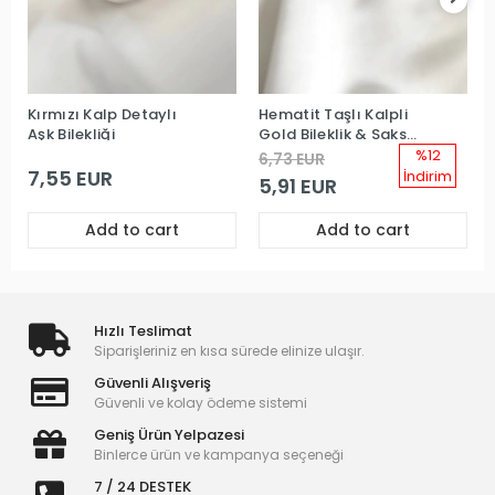
Kırmızı Kalp Detaylı
Hematit Taşlı Kalpli
Aşk Bilekliği
Gold Bileklik & Saks
Makrome Örgü Bileklik
%12
6,73 EUR
Kombin
7,55 EUR
İndirim
5,91 EUR
Add to cart
Add to cart
Hızlı Teslimat
Siparişleriniz en kısa sürede elinize ulaşır.
Güvenli Alışveriş
Güvenli ve kolay ödeme sistemi
Geniş Ürün Yelpazesi
Binlerce ürün ve kampanya seçeneği
7 / 24 DESTEK