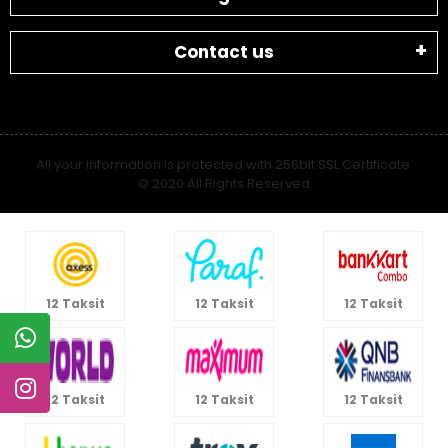
Contact us
All your information is protected with 256bit SSL Certificate.
© 2020 All Rights Reserved
12 Taksit
12 Taksit
12 Taksit
12 Taksit
12 Taksit
12 Taksit