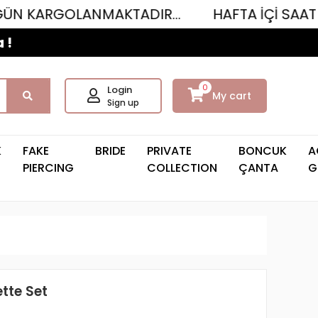
OLANMAKTADIR...
HAFTA İÇİ SAAT 12.00'YE 
 !
0
Login
My cart
Sign up
K
FAKE
BRIDE
PRIVATE
BONCUK
A
PIERCING
COLLECTION
ÇANTA
G
tte Set