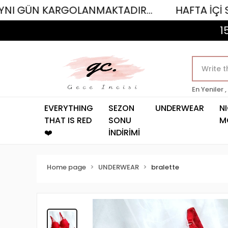
KARGOLANMAKTADIR...
HAFTA İÇİ SAAT 12.0
1
En Yeniler ,
EVERYTHING
SEZON
UNDERWEAR
N
THAT IS RED
SONU
M
❤️
İNDİRİMİ
Home page
UNDERWEAR
bralette