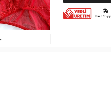
Fast Ship
er