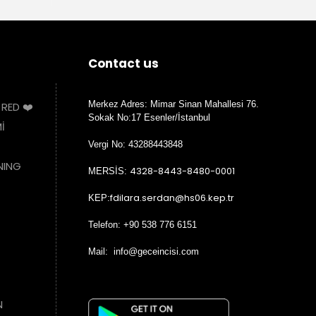
Contact us
Merkez Adres: Mimar Sinan Mahallesi 76.
 RED ❤️
Sokak No:17 Esenler/İstanbul
İ
Vergi No: 43288443848
NING
4328-8443-8480-0001
MERSİS:
fdilara.serdan@hs06.kep.tr
KEP:
Telefon: +90 538 776 6151
Mail: info@geceincisi.com
N