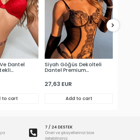
Kırmızı 
Dantel 
Büstiyer
Takım
30,35 
 Ve Dantel
Siyah Göğüs Dekolteli
tekli
Dantel Premium
ım
Büstiyerli Jartiyer
Takım
27,63 EUR
 to cart
Add to cart
7 / 24 DESTEK
nya
Öneri ve şikayetlerinizi bize
iletebilirsiniz.