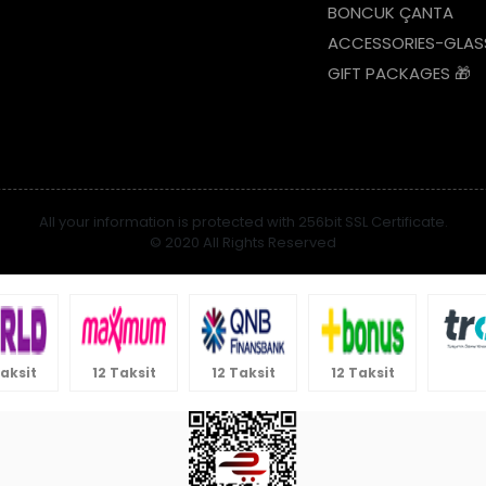
BONCUK ÇANTA
ACCESSORIES-GLAS
GIFT PACKAGES 🎁
All your information is protected with 256bit SSL Certificate.
© 2020 All Rights Reserved
Taksit
12 Taksit
12 Taksit
12 Taksit