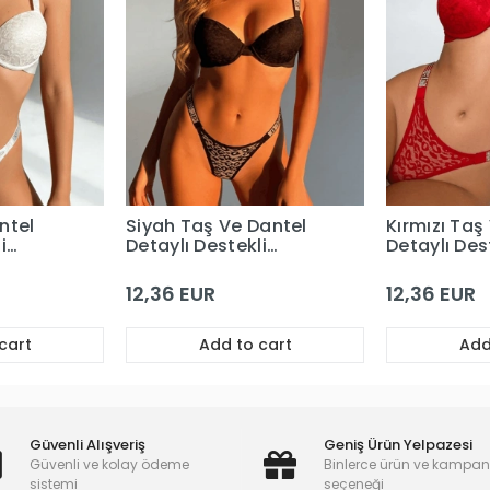
ntel
Siyah Taş Ve Dantel
Kırmızı Taş
i
Detaylı Destekli
Detaylı Des
Sütyen Takım
Sütyen Tak
12,36 EUR
12,36 EUR
cart
Add to cart
Add
Güvenli Alışveriş
Geniş Ürün Yelpazesi
Güvenli ve kolay ödeme
Binlerce ürün ve kampa
sistemi
seçeneği