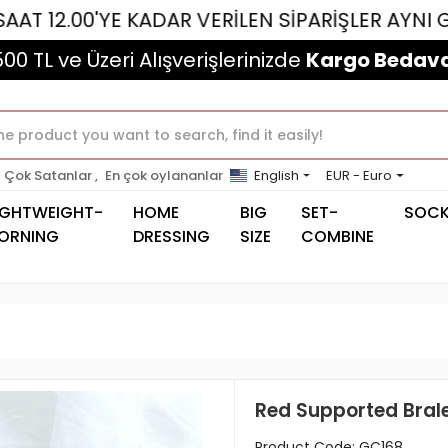
0'YE KADAR VERİLEN SİPARİŞLER AYNI GÜN KARG
500 TL ve Üzeri Alışverişlerinizde
Kargo Bedava
Çok Satanlar ,
En çok oylananlar
English
EUR - Euro
IGHTWEIGHT-
HOME
BIG
SET-
SOC
ORNING
DRESSING
SIZE
COMBINE
Red Supported Brale
Product Code:
GC168