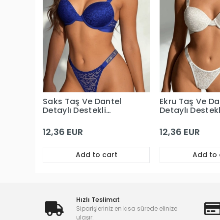
Saks Taş Ve Dantel
Ekru Taş Ve Da
Detaylı Destekli
Detaylı Destekl
Sütyen Takım
Sütyen Takım
12,36 EUR
12,36 EUR
Add to cart
Add to 
Hızlı Teslimat
Siparişleriniz en kısa sürede elinize
ulaşır.