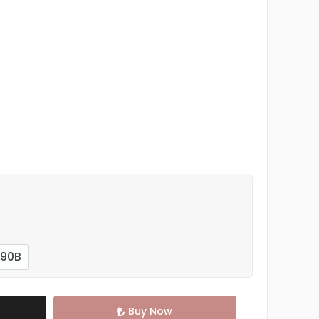
90B
Buy Now