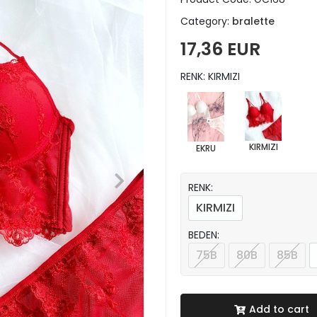
Category:
bralette
17,36 EUR
RENK: KIRMIZI
KIRMIZI
EKRU
RENK:
KIRMIZI
BEDEN:
75B
80B
85B
Add to cart