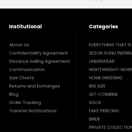
Institutional
Categories
About Us
EVERYTHING THAT IS
Confidentiality Agreement
SEZON SONU İNDİRİM
Distance Selling Agreement
UNDERWEAR
Communication
NIGHTWEIGHT-MOR
Size Charts
HOME DRESSING
Returns and Exchanges
BIG SIZE
Blog
SET-COMBINE
Order Tracking
SOCK
Transfer Notifications
FAKE PIERCING
BRIDE
PRIVATE COLLECTIO