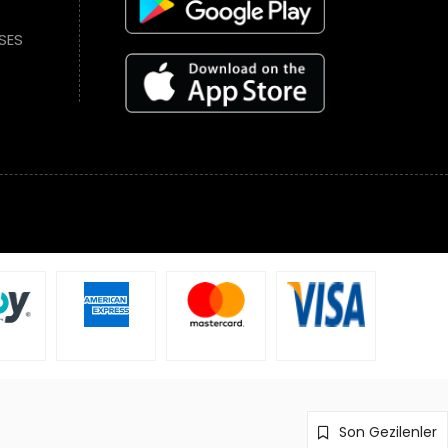
SES
Son Gezilenler