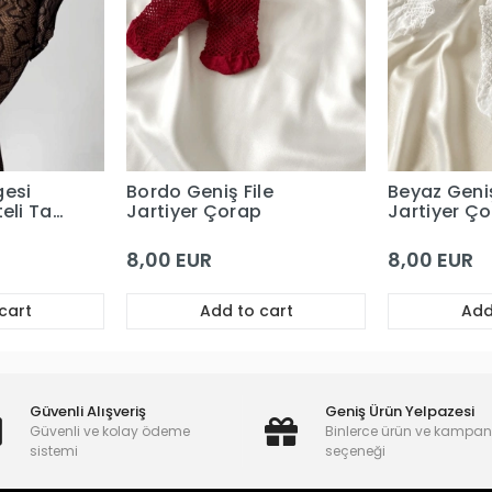
gesi
Bordo Geniş File
Beyaz Geniş
teli Tam
Jartiyer Çorap
Jartiyer Ç
abı
8,00 EUR
8,00 EUR
cart
Add to cart
Add
Güvenli Alışveriş
Geniş Ürün Yelpazesi
Güvenli ve kolay ödeme
Binlerce ürün ve kampa
sistemi
seçeneği