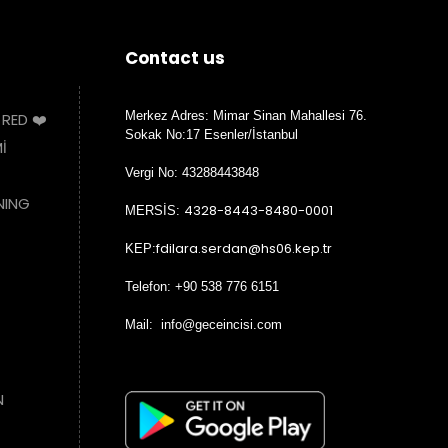
Contact us
Merkez Adres: Mimar Sinan Mahallesi 76.
 RED ❤️
Sokak No:17 Esenler/İstanbul
İ
Vergi No: 43288443848
NING
4328-8443-8480-0001
MERSİS:
fdilara.serdan@hs06.kep.tr
KEP:
Telefon: +90 538 776 6151
Mail: info@geceincisi.com
N