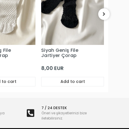
Kırmızı 
Jartiye
8,00 E
 File
Siyah Geniş File
orap
Jartiyer Çorap
8,00 EUR
 to cart
Add to cart
7 / 24 DESTEK
nya
Öneri ve şikayetlerinizi bize
iletebilirsiniz.