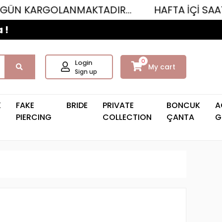
GOLANMAKTADIR...
HAFTA İÇİ SAAT 12.00'Y
 !
0
Login
My cart
Sign up
K
FAKE
BRIDE
PRIVATE
BONCUK
A
PIERCING
COLLECTION
ÇANTA
G