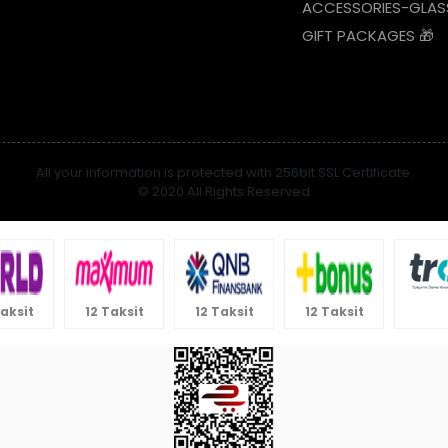
ACCESSORIES-GLAS
GIFT PACKAGES 🎁
All your information is protected with 256bit SSL Certificate.
© 2020 All Rights Reserved
Taksit
12 Taksit
12 Taksit
12 Taksit