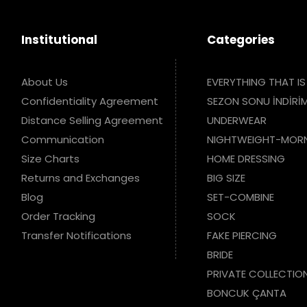
Institutional
Categories
About Us
EVERYTHING THAT IS
Confidentiality Agreement
SEZON SONU İNDİRİM
Distance Selling Agreement
UNDERWEAR
Communication
NIGHTWEIGHT-MOR
Size Charts
HOME DRESSING
Returns and Exchanges
BIG SIZE
Blog
SET-COMBINE
Order Tracking
SOCK
Transfer Notifications
FAKE PIERCING
BRIDE
PRIVATE COLLECTIO
BONCUK ÇANTA