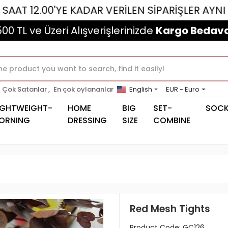
00'YE KADAR VERİLEN SİPARİŞLER AYNI GÜN KAR
500 TL ve Üzeri Alışverişlerinizde
Kargo Bedava
Çok Satanlar ,
En çok oylananlar
English
EUR - Euro
IGHTWEIGHT-
HOME
BIG
SET-
SOC
ORNING
DRESSING
SIZE
COMBINE
Red Mesh Tights
Product Code:
GC126