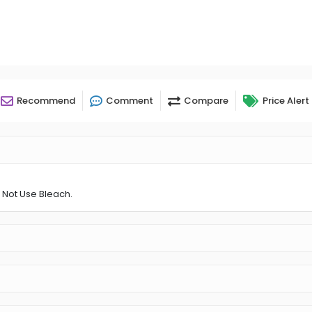
Recommend
Comment
Compare
Price Alert
 Not Use Bleach.