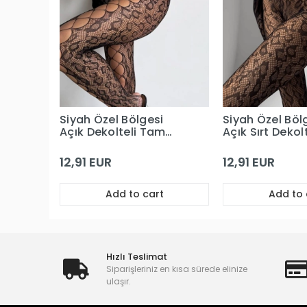
Siyah Özel Bölgesi
Siyah Özel Böl
Açık Dekolteli Tam
Açık Sırt Dekol
Boy Vücut Çorabı
Boy Vücut Çor
12,91 EUR
12,91 EUR
Add to cart
Add to 
Hızlı Teslimat
Siparişleriniz en kısa sürede elinize
ulaşır.