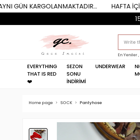
N KARGOLANMAKTADIR...
HAFTA İÇİ SAAT 12.
1
En Yeniler ,
EVERYTHING
SEZON
UNDERWEAR
N
THAT IS RED
SONU
M
❤️
İNDİRİMİ
Home page
SOCK
Pantyhose