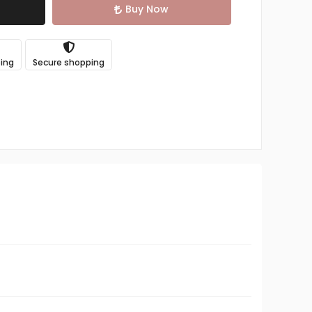
Buy Now
ping
Secure shopping