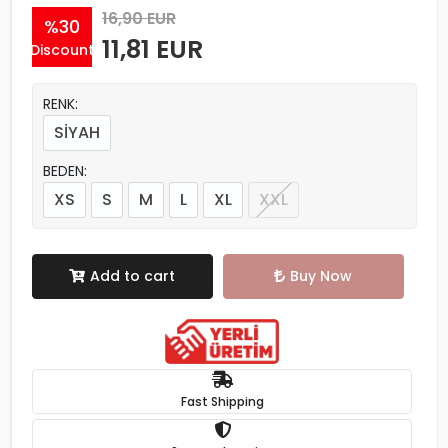
Product Code:
GC32
Category:
No Support Bra
16,90 EUR
%30
11,81 EUR
Discount
RENK:
SİYAH
BEDEN:
XS
S
M
L
XL
XXL
Add to cart
Buy Now