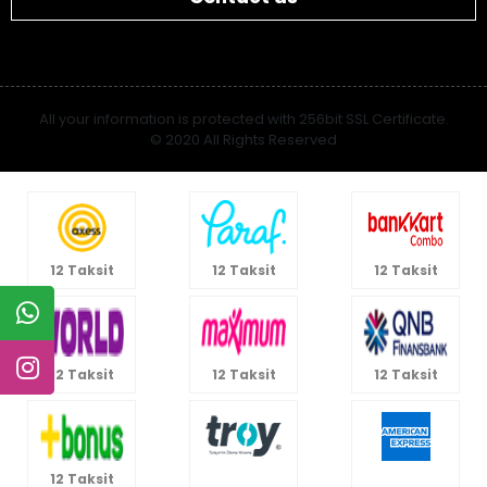
Categories
Contact us
All your information is protected with 256bit SSL Certificate.
© 2020 All Rights Reserved
12 Taksit
12 Taksit
12 Taksit
12 Taksit
12 Taksit
12 Taksit