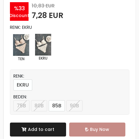
10,83 EUR
%33
7,28 EUR
Discount
RENK: EKRU
EKRU
TEN
RENK:
EKRU
BEDEN:
75B
80B
85B
90B
Add to cart
Buy Now