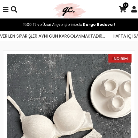
0
1500 TL ve Üzeri Alışverişlerinizde
Kargo Bedava !
RİLEN SİPARİŞLER AYNI GÜN KARGOLANMAKTADIR...
HAFTA İÇİ SAAT