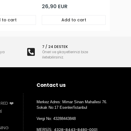
 Göğüs
Vişne Dantel ve Bant
antel
Detaylı Private
bydoll
Babydoll
26,90 EUR
 to cart
Add to cart
7 / 24 DESTEK
nya
Öneri ve şikayetlerinizi bize
iletebilirsiniz.
Contact us
Merkez Adres: Mimar Sinan Mahallesi 76.
 RED ❤️
Sokak No:17 Esenler/İstanbul