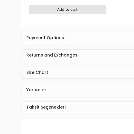
Leopard Satin Shorts Set
13,27 EUR
Add to cart
Payment Options
Returns and Exchanges
Size Chart
Yorumlar
Taksit Seçenekleri