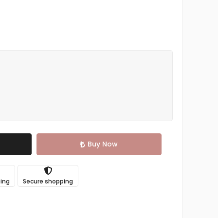
Buy Now
ping
Secure shopping