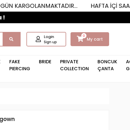
OLANMAKTADIR...
HAFTA İÇİ SAAT 12.00'YE 
 !
0
Login
My cart
Sign up
K
FAKE
BRIDE
PRIVATE
BONCUK
A
PIERCING
COLLECTION
ÇANTA
G
tgown