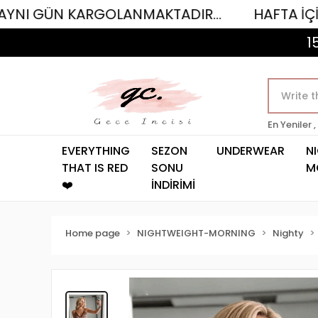
KARGOLANMAKTADIR...
HAFTA İÇİ SAAT 12.00
1
En Yeniler ,
EVERYTHING
SEZON
UNDERWEAR
N
THAT IS RED
SONU
M
❤️
İNDİRİMİ
Home page
NIGHTWEIGHT-MORNING
Nighty