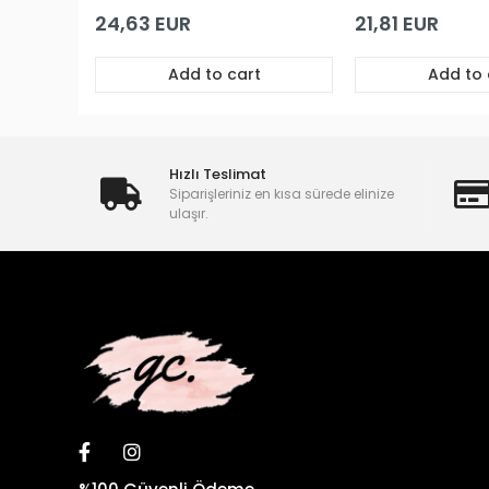
Siyah Metal Kalp
Siyah Derin G
Aksesuarlı Uzun
Dekolteli Dant
Premium Gecelik
Premium Babyd
24,63 EUR
21,81 EUR
Add to cart
Add to 
Hızlı Teslimat
Siparişleriniz en kısa sürede elinize
ulaşır.