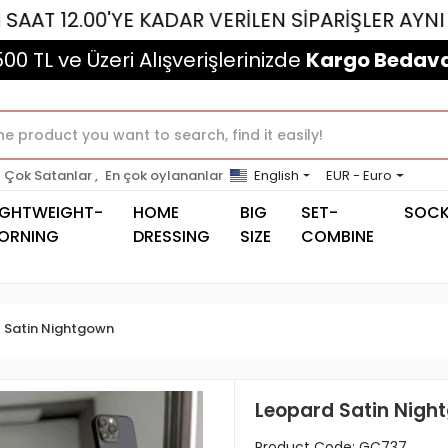
'YE KADAR VERİLEN SİPARİŞLER AYNI GÜN KARG
500 TL ve Üzeri Alışverişlerinizde
Kargo Bedava
Çok Satanlar ,
En çok oylananlar
English
EUR - Euro
IGHTWEIGHT-
HOME
BIG
SET-
SOC
ORNING
DRESSING
SIZE
COMBINE
Satin Nightgown
Leopard Satin Nigh
Product Code:
GC737