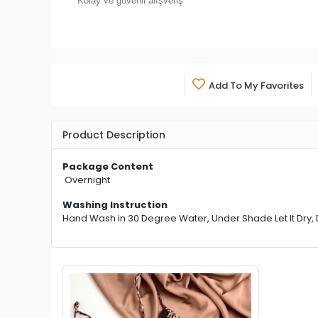
Ürün içeriği dışarıdan görünmez.
Kapıda Ödeme İmkanı
Kolay ve güvenli alışveriş
Add To My Favorites
Product Description
Package Content
Overnight
Washing Instruction
Hand Wash in 30 Degree Water, Under Shade Let It Dry, 