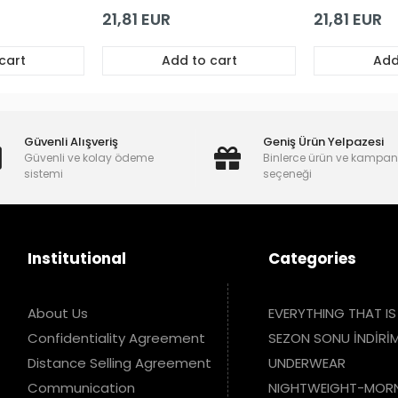
öğüs
Vişne Derin Göğüs
Yeşil Derin
el
Dekolteli Dantel
Dekolteli D
oll
Premium Babydoll
Premium Ba
21,81 EUR
21,81 EUR
cart
Add to cart
Add
Güvenli Alışveriş
Geniş Ürün Yelpazesi
Güvenli ve kolay ödeme
Binlerce ürün ve kampa
sistemi
seçeneği
Institutional
Categories
About Us
EVERYTHING THAT IS