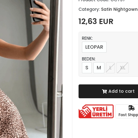
Category:
Satin Nightgown
12,63 EUR
RENK:
LEOPAR
BEDEN:
S
M
L
XL
Add to cart
Fast Ship