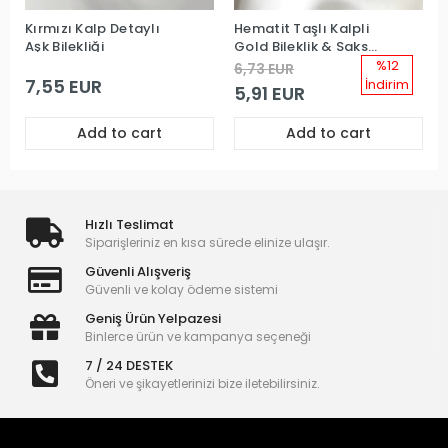
Kırmızı Kalp Detaylı
Hematit Taşlı Kalpli
Aşk Bilekliği
Gold Bileklik & Saks
Makrome Örgü Bileklik
%12
6,73 EUR
Kombin
7,55 EUR
İndirim
5,91 EUR
Add to cart
Add to cart
Hızlı Teslimat
Siparişleriniz en kısa sürede elinize ulaşır.
Güvenli Alışveriş
Güvenli ve kolay ödeme sistemi
Geniş Ürün Yelpazesi
Binlerce ürün ve kampanya seçeneği
7 / 24 DESTEK
Öneri ve şikayetlerinizi bize iletebilirsiniz.