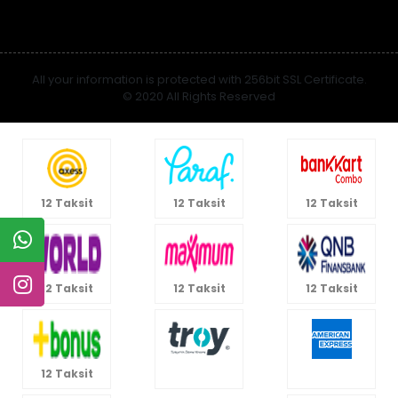
All your information is protected with 256bit SSL Certificate.
© 2020 All Rights Reserved
12 Taksit
12 Taksit
12 Taksit
12 Taksit
12 Taksit
12 Taksit
12 Taksit