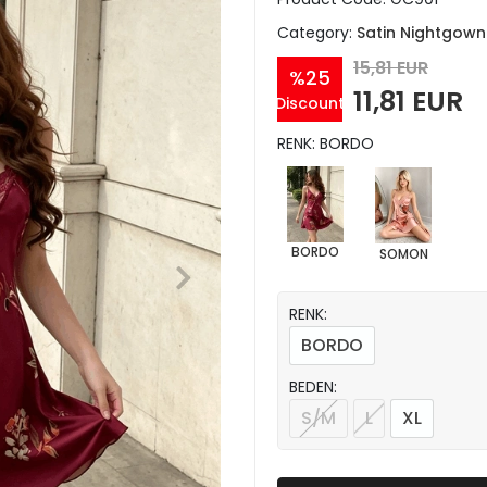
Category:
Satin Nightgown
15,81 EUR
%25
11,81 EUR
Discount
RENK: BORDO
BORDO
SOMON
RENK:
BORDO
BEDEN:
S/M
L
XL