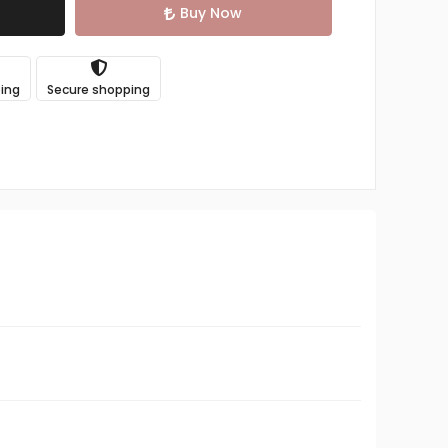
Buy Now
ping
Secure shopping