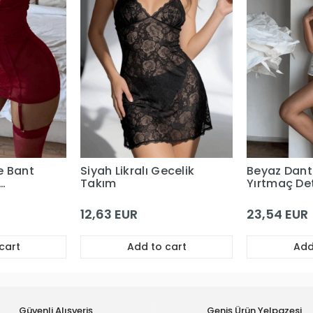
e Bant
Siyah Likralı Gecelik
Beyaz Dant
Takım
Yırtmaç Det
Saten Priva
Babydoll
12,63 EUR
23,54 EUR
cart
Add to cart
Add
Güvenli Alışveriş
Geniş Ürün Yelpazesi