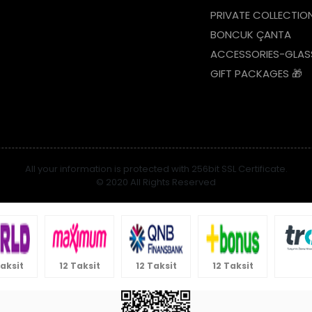
PRIVATE COLLECTIO
BONCUK ÇANTA
ACCESSORIES-GLAS
GIFT PACKAGES 🎁
All your information is protected with 256bit SSL Certificate.
© 2020 All Rights Reserved
Taksit
12 Taksit
12 Taksit
12 Taksit