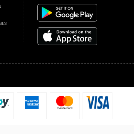
N
SES