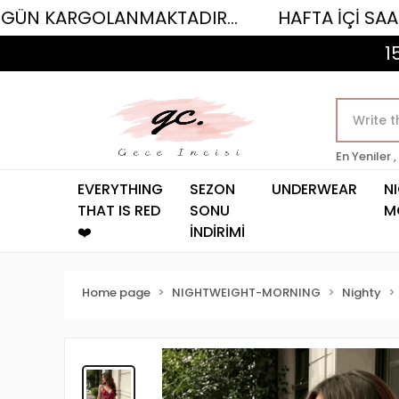
RGOLANMAKTADIR...
HAFTA İÇİ SAAT 12.00'Y
1
En Yeniler ,
EVERYTHING
SEZON
UNDERWEAR
N
THAT IS RED
SONU
M
❤️
İNDİRİMİ
Home page
NIGHTWEIGHT-MORNING
Nighty