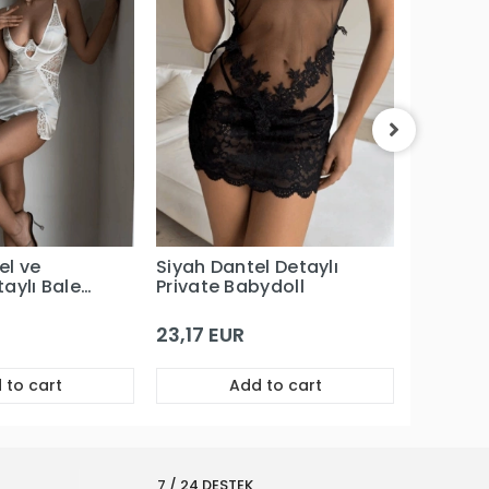
Pembe G
Sütyen
14,27 EUR
5,45 E
el ve
Siyah Dantel Detaylı
aylı Balenli
Private Babydoll
te
23,17 EUR
 to cart
Add to cart
7 / 24 DESTEK