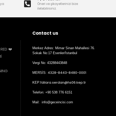
nya
Öneri ve şikayetlerinizi bize
iletebilirsiniz.
Contact us
Merkez Adres: Mimar Sinan Mahallesi 76.
 RED ❤️
Sokak No:17 Esenler/İstanbul
İ
Vergi No: 43288443848
NING
4328-8443-8480-0001
MERSİS:
fdilara.serdan@hs06.kep.tr
KEP:
Telefon: +90 538 776 6151
Mail: info@geceincisi.com