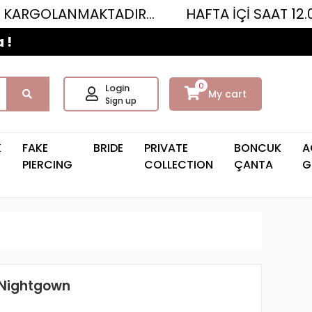
ANMAKTADIR...
HAFTA İÇİ SAAT 12.00'YE KA
 !
0
Login
My cart
Sign up
K
FAKE
BRIDE
PRIVATE
BONCUK
A
PIERCING
COLLECTION
ÇANTA
G
 Nightgown