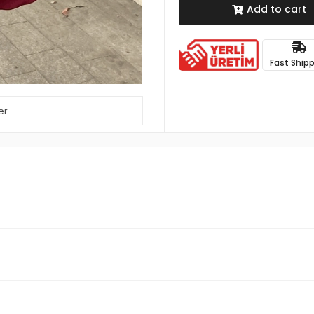
Add to cart
Fast Ship
er