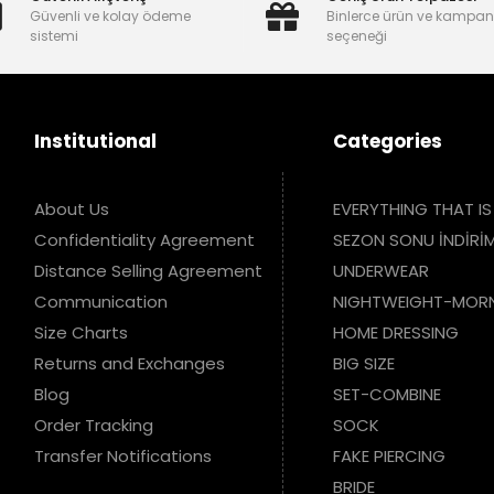
Güvenli ve kolay ödeme
Binlerce ürün ve kampa
sistemi
seçeneği
Institutional
Categories
About Us
EVERYTHING THAT IS
Confidentiality Agreement
SEZON SONU İNDİRİM
Distance Selling Agreement
UNDERWEAR
Communication
NIGHTWEIGHT-MOR
Size Charts
HOME DRESSING
Returns and Exchanges
BIG SIZE
Blog
SET-COMBINE
Order Tracking
SOCK
Transfer Notifications
FAKE PIERCING
BRIDE