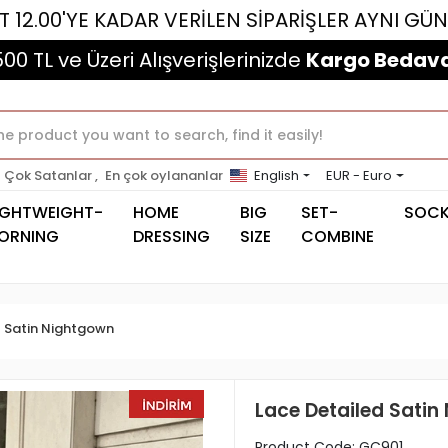
E KADAR VERİLEN SİPARİŞLER AYNI GÜN KARGOL
500 TL ve Üzeri Alışverişlerinizde
Kargo Bedava
Çok Satanlar ,
En çok oylananlar
English
EUR - Euro
IGHTWEIGHT-
HOME
BIG
SET-
SOC
ORNING
DRESSING
SIZE
COMBINE
Satin Nightgown
Lace Detailed Satin
Product Code:
GC901