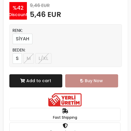
9,46 EUR
%42
5,46 EUR
Discount
RENK:
SİYAH
BEDEN:
S
M
L/XL
Add to cart
Buy Now
Fast Shipping