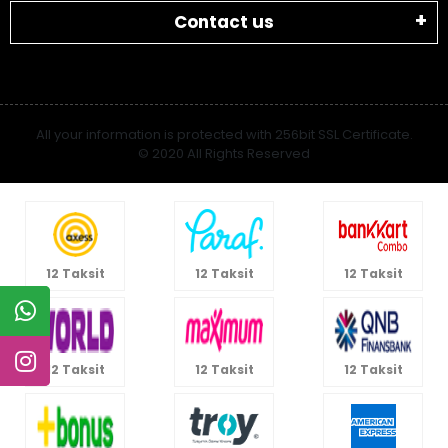
Contact us
All your information is protected with 256bit SSL Certificate.
© 2020 All Rights Reserved
12 Taksit
12 Taksit
12 Taksit
12 Taksit
12 Taksit
12 Taksit