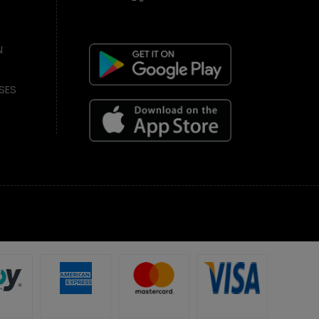
N
SES