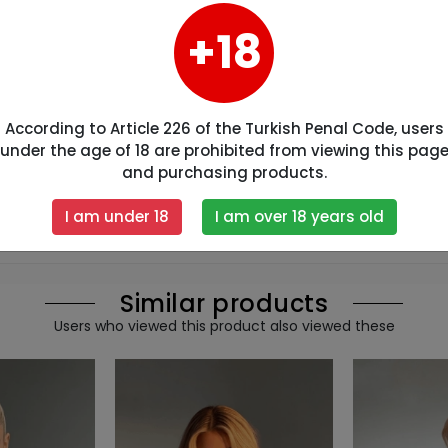
+18
According to Article 226 of the Turkish Penal Code, users
under the age of 18 are prohibited from viewing this pag
and purchasing products.
I am under 18
I am over 18 years old
Similar products
Users who viewed this product also viewed these