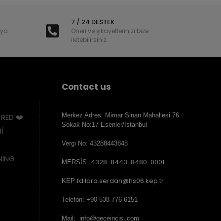
7 / 24 DESTEK
nya
Öneri ve şikayetlerinizi bize
iletebilirsiniz.
Contact us
Merkez Adres: Mimar Sinan Mahallesi 76.
 RED ❤️
Sokak No:17 Esenler/İstanbul
İ
Vergi No: 43288443848
NING
4328-8443-8480-0001
MERSİS:
fdilara.serdan@hs06.kep.tr
KEP:
Telefon: +90 538 776 6151
Mail: info@geceincisi.com