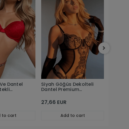
Kırmızı 
Dantel 
Büstiyer
Takım
30,39 
 Ve Dantel
Siyah Göğüs Dekolteli
tekli
Dantel Premium
ım
Büstiyerli Jartiyer
Takım
27,66 EUR
 to cart
Add to cart