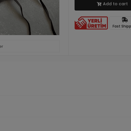
Add to cart
Fast Ship
er