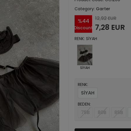
Category:
Garter
12,92 EUR
%44
7,28 EUR
Discount
RENK: SİYAH
SİYAH
RENK:
SİYAH
BEDEN:
75B
80B
85B