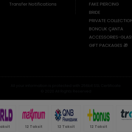
Transfer Notifications
FAKE PIERCING
BRIDE
PRIVATE COLLECTIO
BONCUK ÇANTA
ACCESSORIES-GLAS
GIFT PACKAGES 🎁
All your information is protected with 256bit SSL Certificate.
© 2020 All Rights Reserved
Taksit
12 Taksit
12 Taksit
12 Taksit