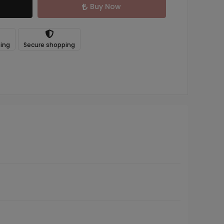
Buy Now
ping
Secure shopping