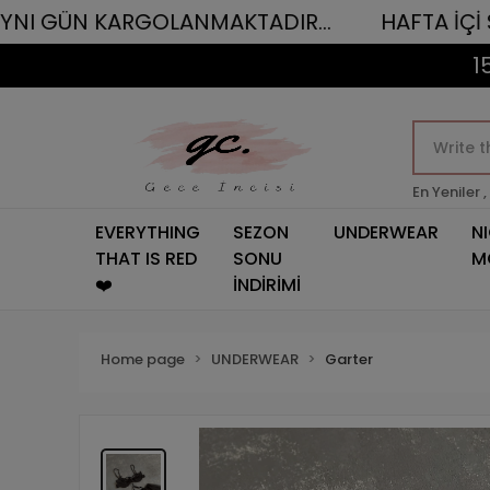
KARGOLANMAKTADIR...
HAFTA İÇİ SAAT 12.0
1
En Yeniler ,
EVERYTHING
SEZON
UNDERWEAR
N
THAT IS RED
SONU
M
❤️
İNDİRİMİ
Home page
UNDERWEAR
Garter