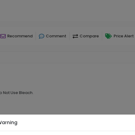
Recommend
Comment
Compare
Price Alert
o Not Use Bleach.
Warning