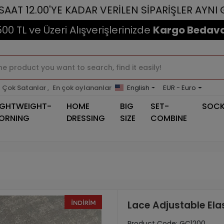
0'YE KADAR VERİLEN SİPARİŞLER AYNI GÜN KARG
500 TL ve Üzeri Alışverişlerinizde
Kargo Bedava
Çok Satanlar ,
En çok oylananlar
English
EUR - Euro
IGHTWEIGHT-
HOME
BIG
SET-
SOC
ORNING
DRESSING
SIZE
COMBINE
Lace Adjustable Elas
Product Code:
GC1200