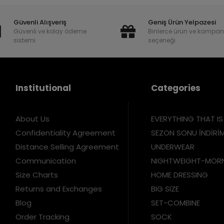
Güvenli Alışveriş
Geniş Ürün Yelpazesi
Güvenli ve kolay ödeme
Binlerce ürün ve kampa
sistemi
seçeneği
Institutional
Categories
About Us
EVERYTHING THAT IS
Confidentiality Agreement
SEZON SONU İNDİRİM
Distance Selling Agreement
UNDERWEAR
Communication
NIGHTWEIGHT-MOR
Size Charts
HOME DRESSING
Returns and Exchanges
BIG SIZE
Blog
SET-COMBINE
Order Tracking
SOCK