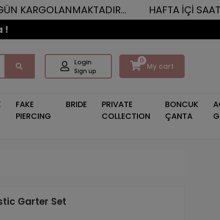
OLANMAKTADIR...
HAFTA İÇİ SAAT 12.00'YE 
 !
0
Login
My cart
Sign up
K
FAKE
BRIDE
PRIVATE
BONCUK
A
PIERCING
COLLECTION
ÇANTA
G
tic Garter Set