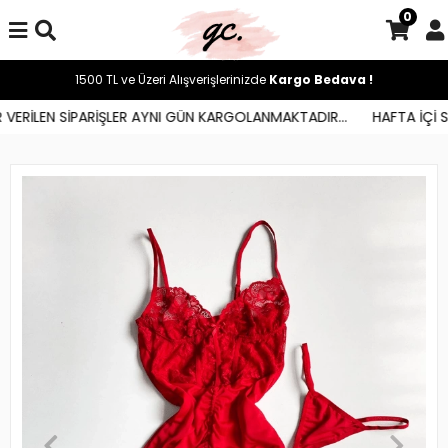
0
1500 TL ve Üzeri Alışverişlerinizde
Kargo Bedava !
ERİLEN SİPARİŞLER AYNI GÜN KARGOLANMAKTADIR...
HAFTA İÇİ SAA