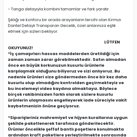
- Tanga detayıyla kombini tamamlar ve fark yaratır.
Şıklığı ve konforu bir arada arayanların tercihi olan Kırmızı
Dantel Detaylı Transparan Gecelik, özel anlarınıza eşlik
etmek için sizleri bekliyor.
LÜTFEN
OKUYUNUZ!
*İç çamaşırları hassas maddelerden üretildiği için
zaman zaman zarar görebilmektedir. Satın almadan
önce en büyük korkunuzun kusurlu ürünlerle
karşılaşmak olduğunu biliyoruz ve sizi anlıyoruz. Bu
nedenle ürünleri size göndermeden önce bir kez daha
kusurlu olup olmadığını kontrolden geçirmekteyiz ve
bu incelemeyi video kaydına almaktayız. Böylece
birçok rakibimizden farklı olarak sizlere kusurlu
ürünlerin ulaşmasını engelleyerek iade süreciyle vakit
kaybetmenizin önüne geçiyoruz.
*Siparişleriniz mahremiyet ve hijyen kurallarına uygun
şekilde paketlenerek tarafınıza gönderilecektir.
Ürünler öncelikle şeffaf bantlı poşetlere konulmakta
ardından kraft paketlere yerleştirilmekte sonrasında