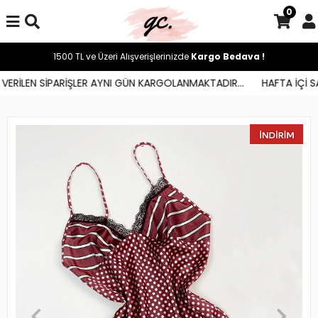
0
1500 TL ve Üzeri Alışverişlerinizde
Kargo Bedava !
ERİLEN SİPARİŞLER AYNI GÜN KARGOLANMAKTADIR...
HAFTA İÇİ SAA