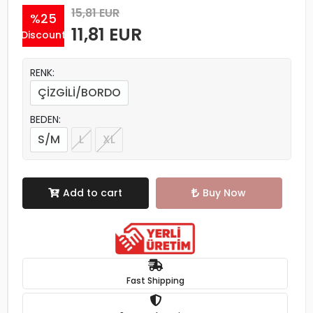
15,81 EUR
%25
11,81 EUR
Discount
RENK:
ÇİZGİLİ/BORDO
BEDEN:
S/M
L
XL
Add to cart
Buy Now
Fast Shipping