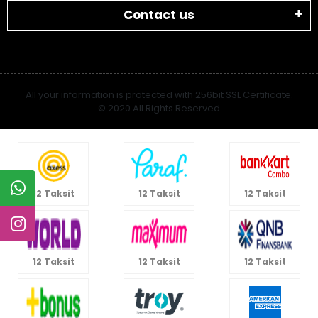
Contact us
All your information is protected with 256bit SSL Certificate.
© 2020 All Rights Reserved
12 Taksit
12 Taksit
12 Taksit
12 Taksit
12 Taksit
12 Taksit