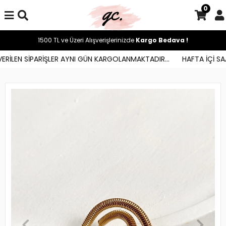
0
1500 TL ve Üzeri Alışverişlerinizde
Kargo Bedava !
RİLEN SİPARİŞLER AYNI GÜN KARGOLANMAKTADIR...
HAFTA İÇİ SAAT