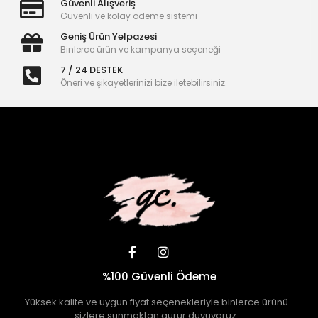
Güvenli Alışveriş
Güvenli ve kolay ödeme sistemi
Geniş Ürün Yelpazesi
Binlerce ürün ve kampanya seçeneği
7 / 24 DESTEK
Öneri ve şikayetlerinizi bize iletebilirsiniz.
%100 Güvenli Ödeme
Yüksek kalite ve uygun fiyat seçenekleriyle binlerce ürünü
sizlere sunmaktan gurur duyuyoruz.