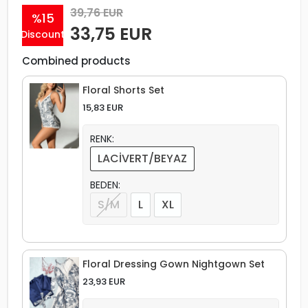
39,76 EUR
%15
33,75 EUR
Discount
Combined products
Floral Shorts Set
15,83 EUR
RENK:
LACİVERT/BEYAZ
BEDEN:
S/M
L
XL
Floral Dressing Gown Nightgown Set
23,93 EUR