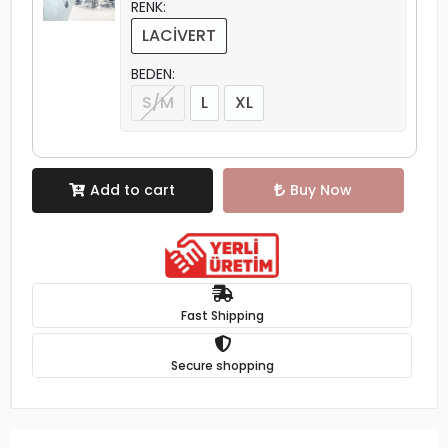
RENK:
LACİVERT
BEDEN:
S/M
L
XL
Add to cart
Buy Now
Fast Shipping
Secure shopping