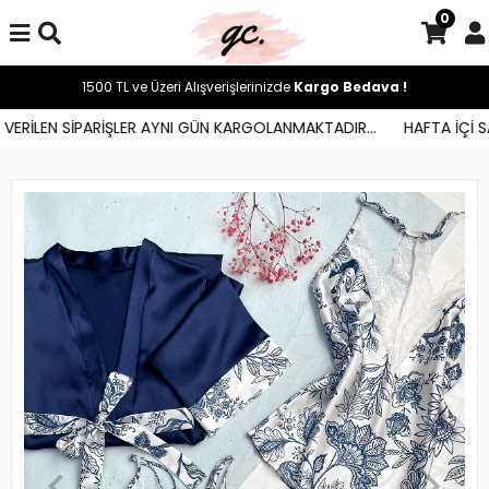
0
1500 TL ve Üzeri Alışverişlerinizde
Kargo Bedava !
ERİLEN SİPARİŞLER AYNI GÜN KARGOLANMAKTADIR...
HAFTA İÇİ SAA