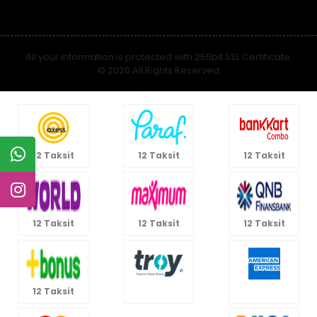
All your information is protected with 256bit SSL Certificate.
© 2020 All Rights Reserved
12 Taksit
12 Taksit
12 Taksit
12 Taksit
12 Taksit
12 Taksit
12 Taksit