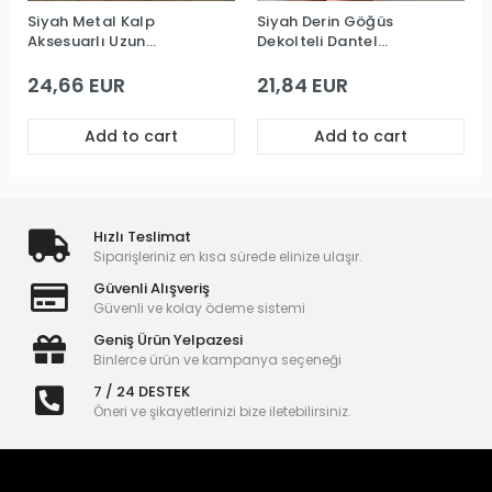
Siyah Metal Kalp
Siyah Derin Göğüs
Aksesuarlı Uzun
Dekolteli Dantel
Premium Gecelik
Premium Babydoll
24,66 EUR
21,84 EUR
Add to cart
Add to cart
Hızlı Teslimat
Siparişleriniz en kısa sürede elinize ulaşır.
Güvenli Alışveriş
Güvenli ve kolay ödeme sistemi
Geniş Ürün Yelpazesi
Binlerce ürün ve kampanya seçeneği
7 / 24 DESTEK
Öneri ve şikayetlerinizi bize iletebilirsiniz.