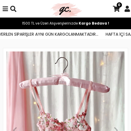
0
1500 TL ve Üzeri Alışverişlerinizde
Kargo Bedava !
RİLEN SİPARİŞLER AYNI GÜN KARGOLANMAKTADIR...
HAFTA İÇİ SAAT