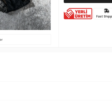
Fast Ship
er