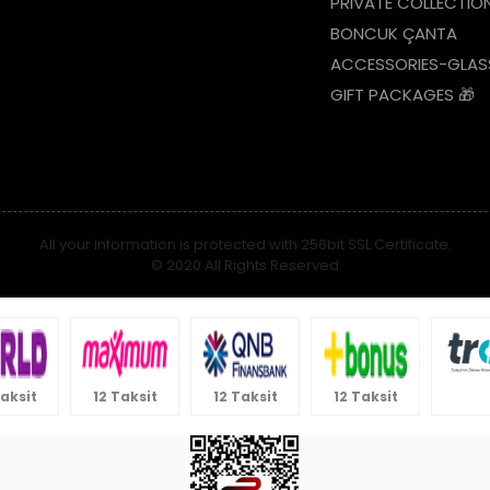
PRIVATE COLLECTIO
BONCUK ÇANTA
ACCESSORIES-GLAS
GIFT PACKAGES 🎁
All your information is protected with 256bit SSL Certificate.
© 2020 All Rights Reserved
Taksit
12 Taksit
12 Taksit
12 Taksit