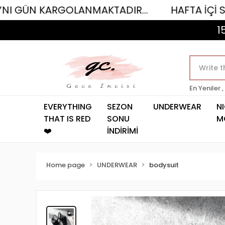
KARGOLANMAKTADIR...
HAFTA İÇİ SAAT 12.00
1
En Yeniler ,
EVERYTHING
SEZON
UNDERWEAR
N
THAT IS RED
SONU
M
❤️
İNDİRİMİ
Home page
UNDERWEAR
bodysuit