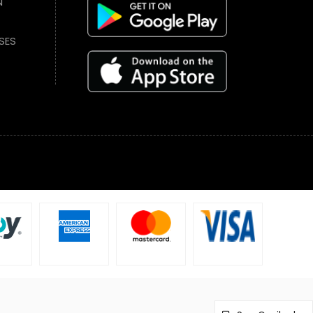
N
SES