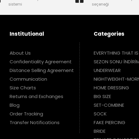
sistemi
seçeneği
Institutional
Categories
About Us
EVERYTHING THAT IS
Confidentiality Agreement
SEZON SONU İNDİRİM
Distance Selling Agreement
UNDERWEAR
Communication
NIGHTWEIGHT-MOR
Size Charts
HOME DRESSING
Returns and Exchanges
BIG SIZE
Blog
SET-COMBINE
Order Tracking
SOCK
Transfer Notifications
FAKE PIERCING
BRIDE