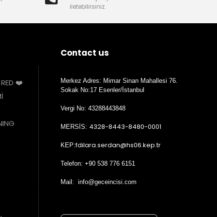
iletebilirsiniz.
Contact us
Merkez Adres: Mimar Sinan Mahallesi 76.
 RED ❤️
Sokak No:17 Esenler/İstanbul
İ
Vergi No: 43288443848
NING
4328-8443-8480-0001
MERSİS:
fdilara.serdan@hs06.kep.tr
KEP:
Telefon: +90 538 776 6151
Mail: info@geceincisi.com