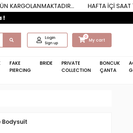
LANMAKTADIR...
HAFTA İÇİ SAAT 12.00'YE 
 !
0
Login
My cart
Sign up
K
FAKE
BRIDE
PRIVATE
BONCUK
A
PIERCING
COLLECTION
ÇANTA
G
e Bodysuit