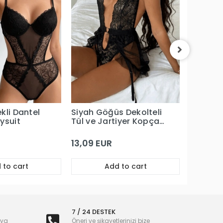
Siyah Ö
Açık Dan
Bodysui
11,81 EU
kli Dantel
Siyah Göğüs Dekolteli
ysuit
Tül ve Jartiyer Kopça
Detaylı Bodysuit
13,09 EUR
 to cart
Add to cart
7 / 24 DESTEK
nya
Öneri ve şikayetlerinizi bize