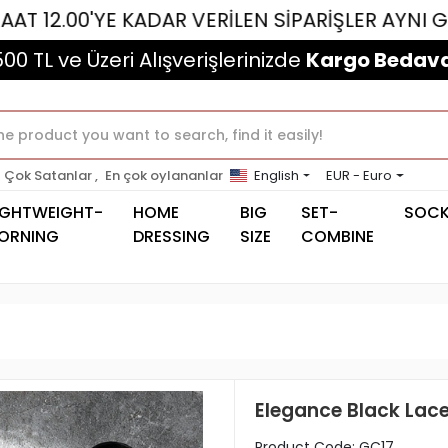
'YE KADAR VERİLEN SİPARİŞLER AYNI GÜN KARGO
500 TL ve Üzeri Alışverişlerinizde
Kargo Bedava
Çok Satanlar ,
En çok oylananlar
English
EUR - Euro
IGHTWEIGHT-
HOME
BIG
SET-
SOC
ORNING
DRESSING
SIZE
COMBINE
Elegance Black Lac
Product Code:
GC17