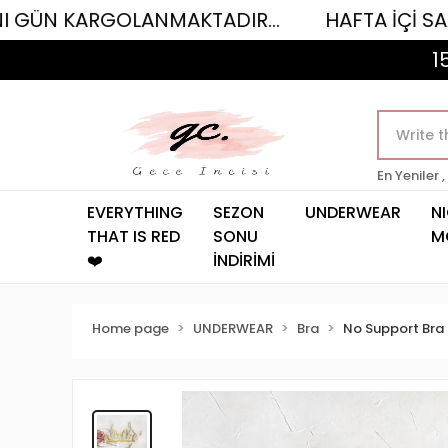
RGOLANMAKTADIR...
HAFTA İÇİ SAAT 12.00'
1
En Yeniler ,
EVERYTHING
SEZON
UNDERWEAR
N
THAT IS RED
SONU
M
❤️
İNDİRİMİ
Home page
UNDERWEAR
Bra
No Support Bra