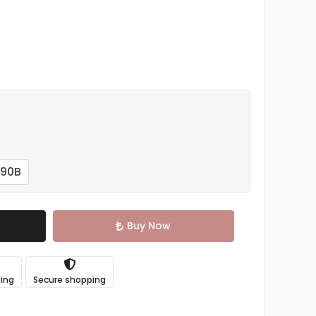
90B
Buy Now
ping
Secure shopping