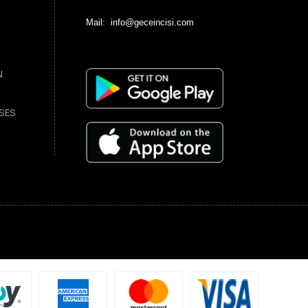
Mail: info@geceincisi.com
N
SES