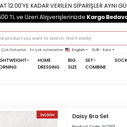
YE KADAR VERİLEN SİPARİŞLER AYNI GÜN KARGOL
500 TL ve Üzeri Alışverişlerinizde
Kargo Bedava
Çok Satanlar ,
En çok oylananlar
English
EUR - Euro
IGHTWEIGHT-
HOME
BIG
SET-
SOC
ORNING
DRESSING
SIZE
COMBINE
Daisy Bra Set
Product Code:
GC1301