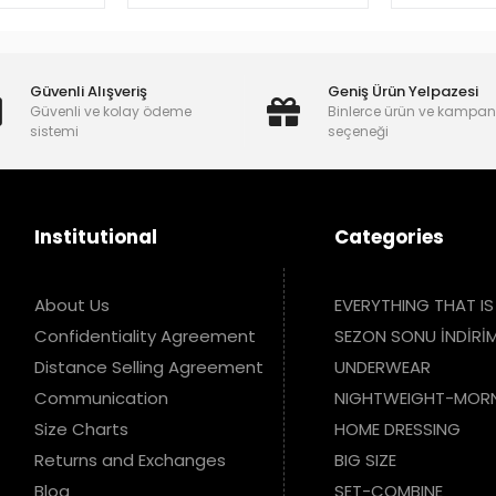
Güvenli Alışveriş
Geniş Ürün Yelpazesi
Güvenli ve kolay ödeme
Binlerce ürün ve kampa
sistemi
seçeneği
Institutional
Categories
About Us
EVERYTHING THAT IS
Confidentiality Agreement
SEZON SONU İNDİRİM
Distance Selling Agreement
UNDERWEAR
Communication
NIGHTWEIGHT-MOR
Size Charts
HOME DRESSING
Returns and Exchanges
BIG SIZE
Blog
SET-COMBINE