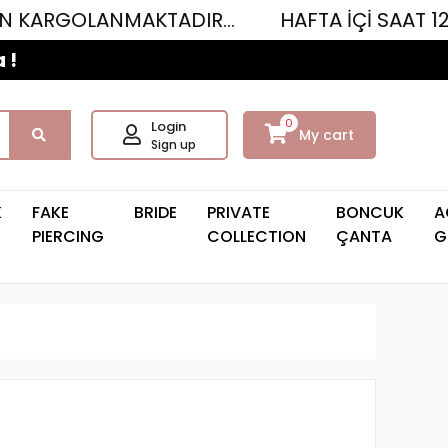
ANMAKTADIR...
HAFTA İÇİ SAAT 12.00'YE KA
 !
0
Login
My cart
Sign up
K
FAKE
BRIDE
PRIVATE
BONCUK
A
PIERCING
COLLECTION
ÇANTA
G