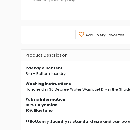
Kolay ve güvenli alışveriş
Add To My Favorites
Product Description
Package Content
Bra + Bottom Laundry
Washing Instructions
Handheld in 30 Degree Water Wash, Let Dry in the Shade
Fabric Information:
90% Polyamide
10% Elastane
**Bottom ç ;laundry is standard size and can be 