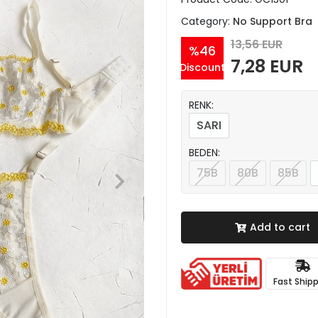
Category:
No Support Bra
13,56 EUR
%46
7,28 EUR
Discount
RENK:
SARI
BEDEN:
75B
80B
85B
Add to cart
Fast Ship