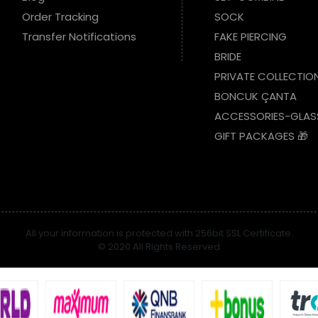
Order Tracking
SOCK
Transfer Notifications
FAKE PIERCING
BRIDE
PRIVATE COLLECTIO
BONCUK ÇANTA
ACCESSORIES-GLAS
GIFT PACKAGES 🎁
All your information is protected with 256bit SSL Certificate.
© 2020 All Rights Reserved