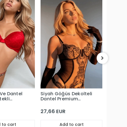
Kırmızı 
Dantel 
Büstiyer
Takım
30,39 
 Ve Dantel
Siyah Göğüs Dekolteli
tekli
Dantel Premium
ım
Büstiyerli Jartiyer
Takım
27,66 EUR
 to cart
Add to cart