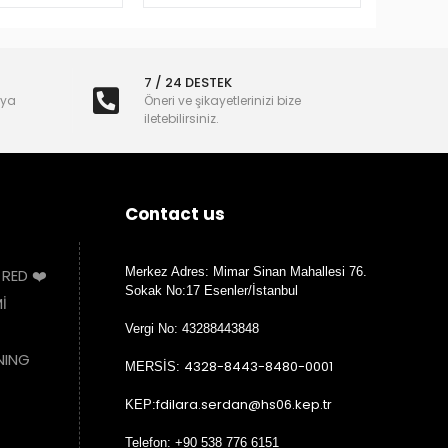
7 / 24 DESTEK
nya
Öneri ve şikayetlerinizi bize
iletebilirsiniz.
Contact us
Merkez Adres: Mimar Sinan Mahallesi 76.
 RED ❤️
Sokak No:17 Esenler/İstanbul
İ
Vergi No: 43288443848
NING
4328-8443-8480-0001
MERSİS:
fdilara.serdan@hs06.kep.tr
KEP:
Telefon: +90 538 776 6151