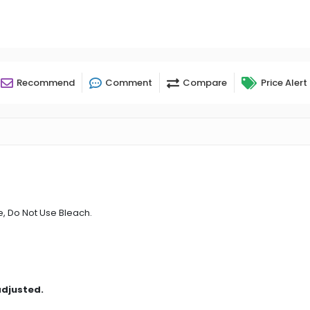
Recommend
Comment
Compare
Price Alert
, Do Not Use Bleach.
adjusted.