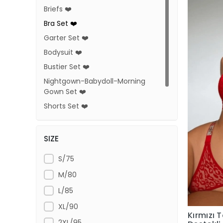
Briefs ❤️
Bra Set ❤️
Garter Set ❤️
Bodysuit ❤️
Bustier Set ❤️
Nightgown-Babydoll-Morning
Gown Set ❤️
Shorts Set ❤️
Body Stocking ❤️
Accessory-Belt-Harness ❤️
SIZE
S/75
M/80
L/85
XL/90
Kırmızı 
2XL/95