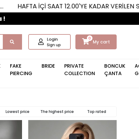
T 12.00'YE KADAR VERİLEN SİPARİŞLER AYNI G
 !
0
Login
My cart
Sign up
K
FAKE
BRIDE
PRIVATE
BONCUK
A
PIERCING
COLLECTION
ÇANTA
G
Lowest price
The highest price
Top rated