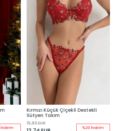
ım
Kırmızı Küçük Çiçekli Destekli
Sütyen Takım
15,83 EUR
 İndirim
%20 İndirim
12,74 EUR