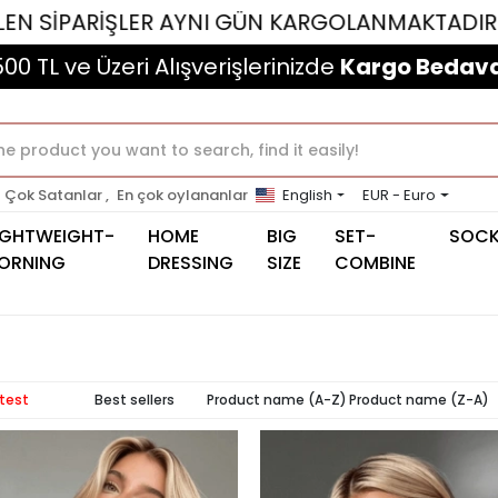
NI GÜN KARGOLANMAKTADIR...
HAFTA İÇİ SAA
500 TL ve Üzeri Alışverişlerinizde
Kargo Bedava
Çok Satanlar ,
En çok oylananlar
English
EUR - Euro
IGHTWEIGHT-
HOME
BIG
SET-
SOC
ORNING
DRESSING
SIZE
COMBINE
atest
Best sellers
Product name (A-Z)
Product name (Z-A)