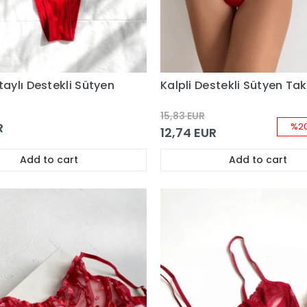
etaylı Destekli Sütyen
Kalpli Destekli Sütyen Ta
15,83 EUR
R
%20
12,74 EUR
Add to cart
Add to cart