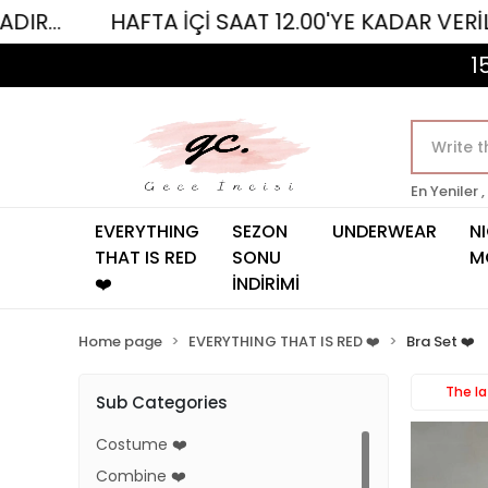
İ SAAT 12.00'YE KADAR VERİLEN SİPARİŞLER AY
1
En Yeniler ,
EVERYTHING
SEZON
UNDERWEAR
N
THAT IS RED
SONU
M
❤️
İNDİRİMİ
Home page
EVERYTHING THAT IS RED ❤️
Bra Set ❤️
The l
Sub Categories
Costume ❤️
Combine ❤️