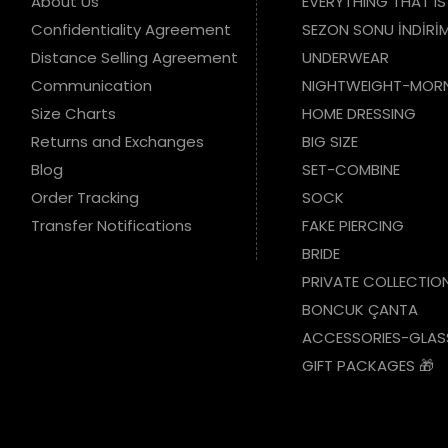
About Us
EVERYTHING THAT IS
Confidentiality Agreement
SEZON SONU İNDİRİM
Distance Selling Agreement
UNDERWEAR
Communication
NIGHTWEIGHT-MOR
Size Charts
HOME DRESSING
Returns and Exchanges
BIG SIZE
Blog
SET-COMBINE
Order Tracking
SOCK
Transfer Notifications
FAKE PIERCING
BRIDE
PRIVATE COLLECTIO
BONCUK ÇANTA
ACCESSORIES-GLAS
GIFT PACKAGES 🎁