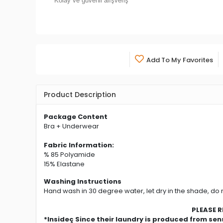
Kolay ve güvenli alışveriş
Add To My Favorites
Product Description
Package Content
Bra + Underwear
Fabric Information:
% 85 Polyamide
15% Elastane
Washing Instructions
Hand wash in 30 degree water, let dry in the shade, do 
PLEASE READ
*Insideç Since their laundry is produced from se