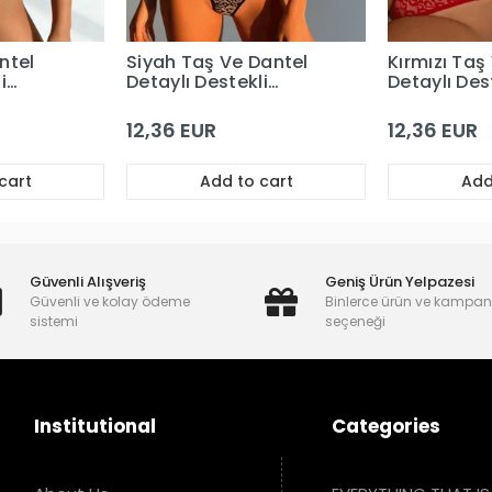
ntel
Siyah Taş Ve Dantel
Kırmızı Taş
i
Detaylı Destekli
Detaylı Des
Sütyen Takım
Sütyen Tak
12,36 EUR
12,36 EUR
cart
Add to cart
Add
Güvenli Alışveriş
Geniş Ürün Yelpazesi
Güvenli ve kolay ödeme
Binlerce ürün ve kampa
sistemi
seçeneği
Institutional
Categories