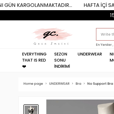
ARGOLANMAKTADIR...
HAFTA İÇİ SAAT 12.00
1
En Yeniler ,
EVERYTHING
SEZON
UNDERWEAR
N
THAT IS RED
SONU
M
❤️
İNDİRİMİ
Home page
UNDERWEAR
Bra
No Support Bra