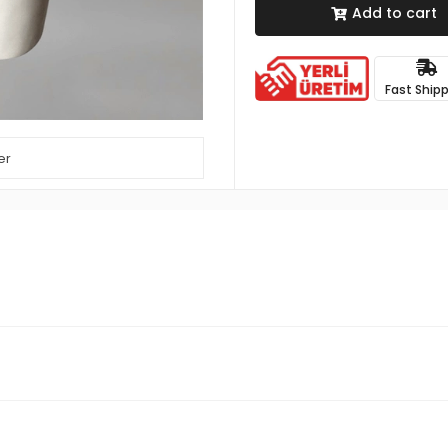
Add to cart
Fast Ship
er