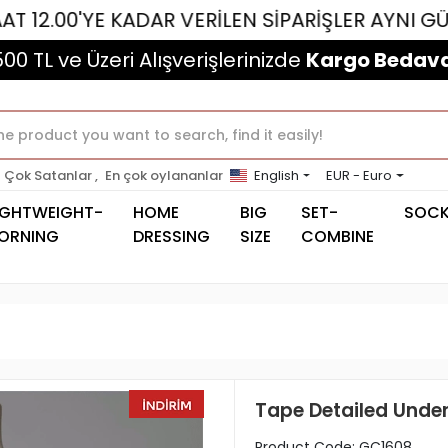
'YE KADAR VERİLEN SİPARİŞLER AYNI GÜN KARGO
500 TL ve Üzeri Alışverişlerinizde
Kargo Bedava
Çok Satanlar ,
En çok oylananlar
English
EUR - Euro
IGHTWEIGHT-
HOME
BIG
SET-
SOC
ORNING
DRESSING
SIZE
COMBINE
Tape Detailed Under
Product Code:
GC1608