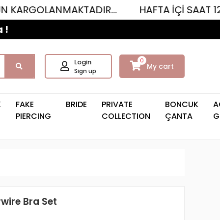
LANMAKTADIR...
HAFTA İÇİ SAAT 12.00'YE K
 !
0
Login
My cart
Sign up
K
FAKE
BRIDE
PRIVATE
BONCUK
A
PIERCING
COLLECTION
ÇANTA
G
wire Bra Set