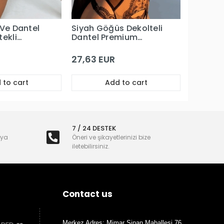
 Ve Dantel
Siyah Göğüs Dekolteli
tekli
Dantel Premium
ım
Büstiyerli Jartiyer
Takım
27,63 EUR
 to cart
Add to cart
7 / 24 DESTEK
nya
Öneri ve şikayetlerinizi bize
iletebilirsiniz.
Contact us
Merkez Adres: Mimar Sinan Mahallesi 76.