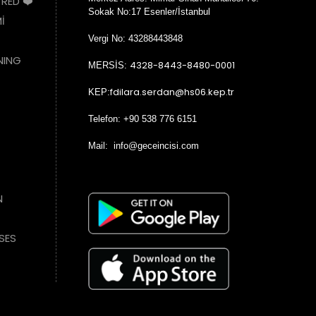
 RED ❤️
Sokak No:17 Esenler/İstanbul
İ
Vergi No: 43288443848
NING
4328-8443-8480-0001
MERSİS:
fdilara.serdan@hs06.kep.tr
KEP:
Telefon: +90 538 776 6151
Mail: info@geceincisi.com
N
SES