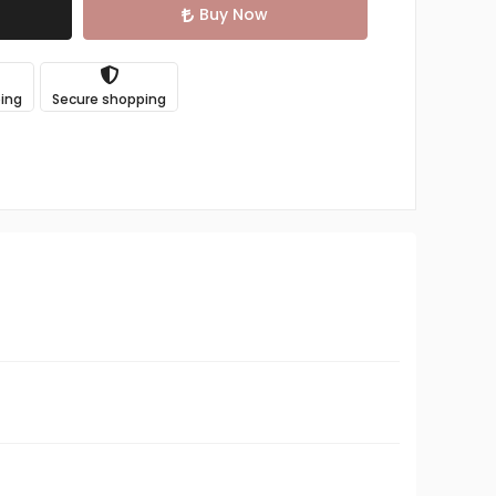
Buy Now
ping
Secure shopping