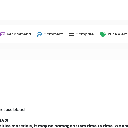
Recommend
Comment
Compare
Price Alert
not use bleach.
!
nsitive materials, it may be damaged from time to time. We kn