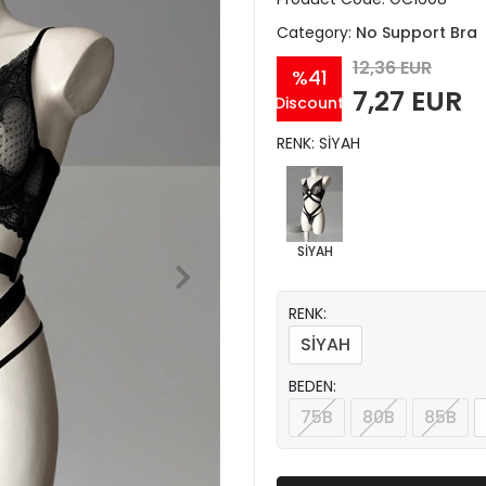
Category:
No Support Bra
12,36 EUR
%41
7,27 EUR
Discount
RENK: SİYAH
SİYAH
RENK:
SİYAH
BEDEN:
75B
80B
85B